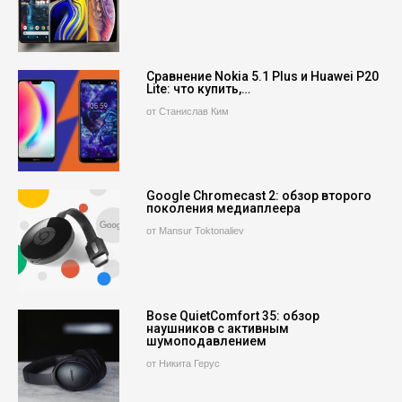
Сравнение Nokia 5.1 Plus и Huawei P20
Lite: что купить,…
от Станислав Ким
Google Chromecast 2: обзор второго
поколения медиаплеера
от Mansur Toktonaliev
Bose QuietComfort 35: обзор
наушников с активным
шумоподавлением
от Никита Герус