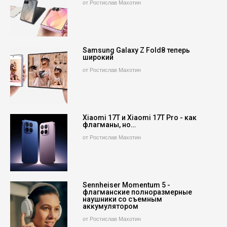
от Ростислав Махотин
Samsung Galaxy Z Fold8 теперь
широкий
от Ростислав Махотин
Xiaomi 17T и Xiaomi 17T Pro - как
флагманы, но…
от Ростислав Махотин
Sennheiser Momentum 5 -
флагманские полноразмерные
наушники со съемным
аккумулятором
от Ростислав Махотин