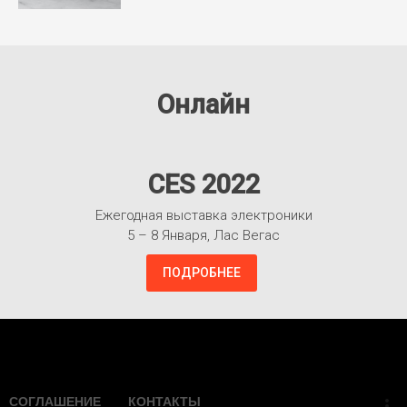
Онлайн
CES 2022
Ежегодная выставка электроники
5 – 8 Января, Лас Вегас
ПОДРОБНЕЕ
Взлететь!
СОГЛАШЕНИЕ
КОНТАКТЫ
more_vert