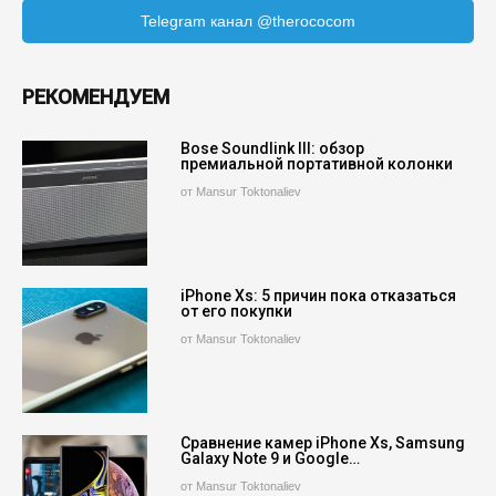
Telegram канал @therococom
РЕКОМЕНДУЕМ
Bose Soundlink III: обзор
премиальной портативной колонки
от Mansur Toktonaliev
iPhone Xs: 5 причин пока отказаться
от его покупки
от Mansur Toktonaliev
Сравнение камер iPhone Xs, Samsung
Galaxy Note 9 и Google…
от Mansur Toktonaliev