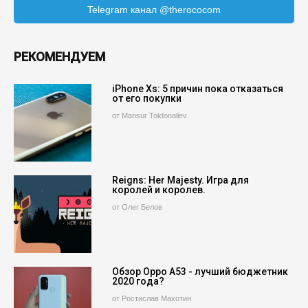
Telegram канал @therococom
РЕКОМЕНДУЕМ
iPhone Xs: 5 причин пока отказаться
от его покупки
от Mansur Toktonaliev
Reigns: Her Majesty. Игра для
королей и королев.
от Олег Белов
Обзор Oppo A53 - лучший бюджетник
2020 года?
от Ростислав Махотин