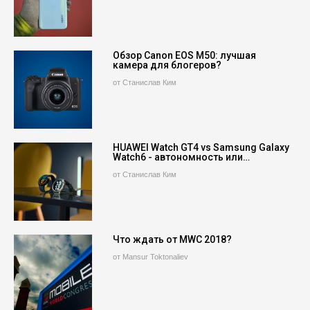
Обзор Canon EOS M50: лучшая
камера для блогеров?
от Станислав Ким
HUAWEI Watch GT4 vs Samsung Galaxy
Watch6 - автономность или…
от Станислав Ким
Что ждать от MWC 2018?
от Mansur Toktonaliev