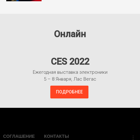
Онлайн
CES 2022
Ежегодная выставка электроники
5 – 8 Января, Лас Вегас
ПОДРОБНЕЕ
Взлететь!
СОГЛАШЕНИЕ
КОНТАКТЫ
more_vert