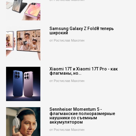
Samsung Galaxy Z Fold8 теперь
широкий
от Ростислав Махотин
Xiaomi 17T и Xiaomi 17T Pro - как
флагманы, но…
от Ростислав Махотин
Sennheiser Momentum 5 -
флагманские полноразмерные
наушники со съемным
аккумулятором
от Ростислав Махотин