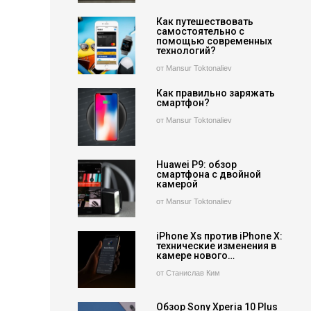
Как путешествовать
самостоятельно с
помощью современных
технологий?
от Mansur Toktonaliev
Как правильно заряжать
смартфон?
от Mansur Toktonaliev
Huawei P9: обзор
смартфона с двойной
камерой
от Mansur Toktonaliev
iPhone Xs против iPhone X:
технические изменения в
камере нового…
от Станислав Ким
Обзор Sony Xperia 10 Plus