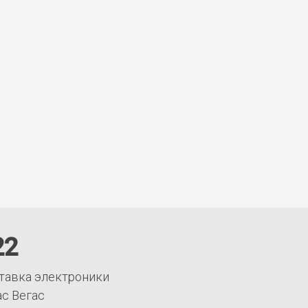
22
тавка электроники
ас Вегас