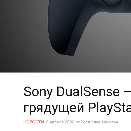
Sony DualSense 
грядущей PlaySta
НОВОСТИ
8 апреля 2020
от
Ростислав Махотин