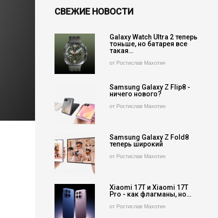
СВЕЖИЕ НОВОСТИ
Galaxy Watch Ultra 2 теперь
тоньше, но батарея все
такая…
от Ростислав Махотин
Samsung Galaxy Z Flip8 -
ничего нового?
от Ростислав Махотин
Samsung Galaxy Z Fold8
теперь широкий
от Ростислав Махотин
Xiaomi 17T и Xiaomi 17T
Pro - как флагманы, но…
от Ростислав Махотин