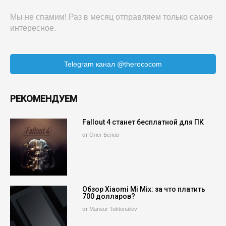
Мы не спамим! Раз в месяц отправляем только самое
интересное.
Telegram канал @therococom
РЕКОМЕНДУЕМ
Fallout 4 станет бесплатной для ПК
от Олег Белов
Обзор Xiaomi Mi Mix: за что платить
700 долларов?
от Mansur Toktonaliev