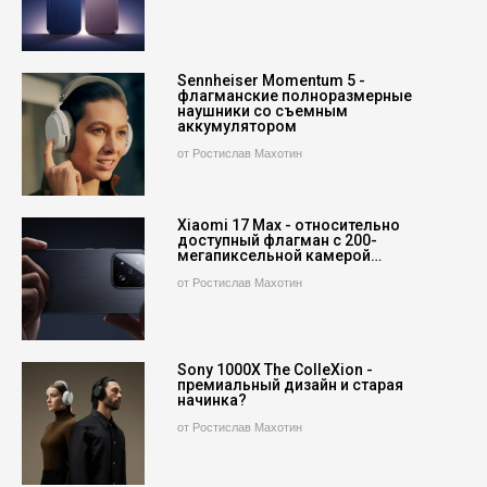
Sennheiser Momentum 5 -
флагманские полноразмерные
наушники со съемным
аккумулятором
от Ростислав Махотин
Xiaomi 17 Max - относительно
доступный флагман с 200-
мегапиксельной камерой…
от Ростислав Махотин
Sony 1000X The ColleXion -
премиальный дизайн и старая
начинка?
от Ростислав Махотин