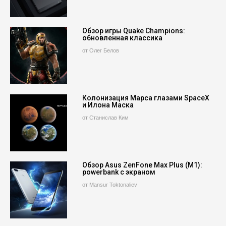
Обзор игры Quake Champions:
обновленная классика
от Олег Белов
Колонизация Марса глазами SpaceX
и Илона Маска
от Станислав Ким
Обзор Asus ZenFone Max Plus (M1):
powerbank с экраном
от Mansur Toktonaliev