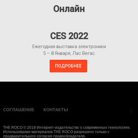
Онлайн
CES 2022
Ежегодная выставка электроники
5 – 8 Января, Лас Вегас
ПОДРОБНЕЕ
Взлететь!
СОГЛАШЕНИЕ
КОНТАКТЫ
more_vert
THE ROCO © 2019 Интернет-издательство о современных технологиях.
Использование материалов THE ROCO разрешено только с
предварительного согласия правообладателя.