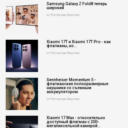
Samsung Galaxy Z Fold8 теперь
широкий
от Ростислав Махотин
Xiaomi 17T и Xiaomi 17T Pro - как
флагманы, но…
от Ростислав Махотин
Sennheiser Momentum 5 -
флагманские полноразмерные
наушники со съемным
аккумулятором
от Ростислав Махотин
Xiaomi 17 Max - относительно
доступный флагман с 200-
мегапиксельной камерой…