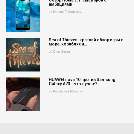
амбициями
от Mansur Toktonaliev
Sea of Thieves: краткий обзор игры о
море, кораблях и…
от Олег Белов
HUAWEI nova 10 против Samsung
Galaxy A73 - что лучше?
от Ростислав Махотин