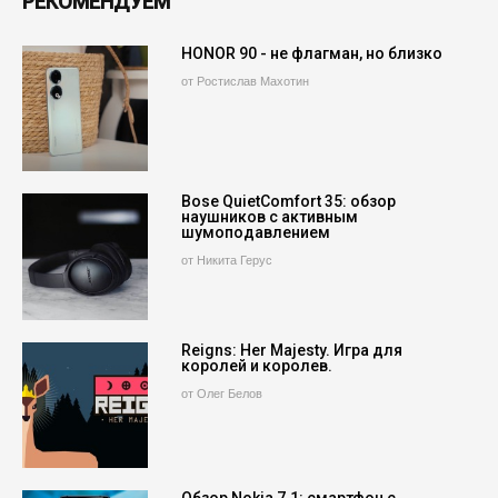
РЕКОМЕНДУЕМ
HONOR 90 - не флагман, но близко
от Ростислав Махотин
Bose QuietComfort 35: обзор
наушников с активным
шумоподавлением
от Никита Герус
Reigns: Her Majesty. Игра для
королей и королев.
от Олег Белов
Обзор Nokia 7.1: смартфон с