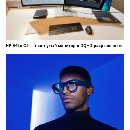
HP E45c G5 — изогнутый монитор с DQHD-разрешением