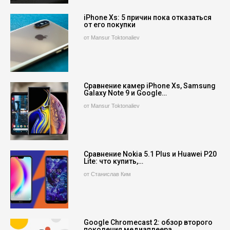
iPhone Xs: 5 причин пока отказаться
от его покупки
от Mansur Toktonaliev
Сравнение камер iPhone Xs, Samsung
Galaxy Note 9 и Google…
от Mansur Toktonaliev
Сравнение Nokia 5.1 Plus и Huawei P20
Lite: что купить,…
от Станислав Ким
Google Chromecast 2: обзор второго
поколения медиаплеера