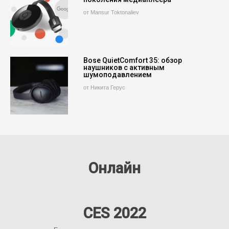
от Mansur Toktonaliev
Bose QuietComfort 35: обзор
наушников с активным
шумоподавлением
от Никита Герус
Онлайн
CES 2022