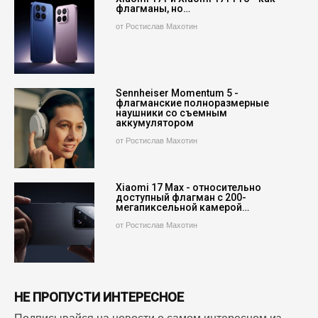
флагманы, но…
от Ростислав Махотин
Sennheiser Momentum 5 -
флагманские полноразмерные
наушники со съемным
аккумулятором
от Ростислав Махотин
Xiaomi 17 Max - относительно
доступный флагман с 200-
мегапиксельной камерой…
от Ростислав Махотин
НЕ ПРОПУСТИ ИНТЕРЕСНОЕ