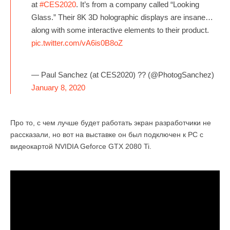
at
#CES2020
. It’s from a company called “Looking
Glass.” Their 8K 3D holographic displays are insane…
along with some interactive elements to their product.
pic.twitter.com/vA6is0B8oZ
— Paul Sanchez (at CES2020) ?? (@PhotogSanchez)
January 8, 2020
Про то, с чем лучше будет работать экран разработчики не
рассказали, но вот на выставке он был подключен к PC с
видеокартой NVIDIA Geforce GTX 2080 Ti.