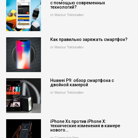
с помощью современных
технологий?
от Mansur Toktonaliev
Как правильно заряжать смартфон?
от Mansur Toktonaliev
Huawei P9: обзор смартфона с
двойной камерой
от Mansur Toktonaliev
iPhone Xs против iPhone X:
технические изменения в камере
нового…
от Станислав Ким