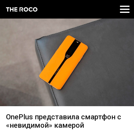
Skip
to
content
OnePlus представила смартфон с
«невидимой» камерой