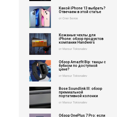
Какой iPhone 13 выбрать?
Отвечаем в этой статье
от Олег Белов
Кожаные чехлы для
iPhone: обзор продуктов
компании Handwers
от Mansur Toktonaliev
Обзор Amazfit Bip: танцы с
бубном по доступной
цене?
от Mansur Toktonaliev
Bose Soundlink III: обзор
премиальной
портативной колонки
от Mansur Toktonaliev
Обзор OnePlus 7 Pro: если