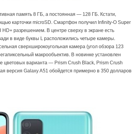
тивная память 8 ГБ, а постоянная — 128 ГБ. Кстати,
ью карточки microSD. Смартфон получил Infinity-O Super
 HD+ разрешением. В центре сверху в экране есть
зади в виде буквы L расположились четыре камеры.
ксельная сверхширокоугольная камера (угол обзора 123
-мегапиксельный макрообъектив. В новинке установлен
е цветовых варианта — Prism Crush Black, Prism Crush
зовая версия Galaxy A51 обойдется примерно в 350 долларов