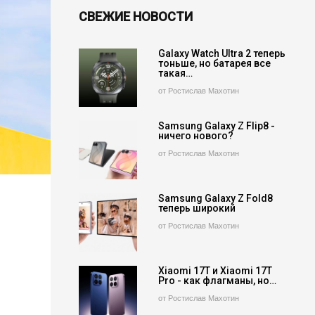
СВЕЖИЕ НОВОСТИ
Galaxy Watch Ultra 2 теперь
тоньше, но батарея все
такая…
от Ростислав Махотин
Samsung Galaxy Z Flip8 -
ничего нового?
от Ростислав Махотин
Samsung Galaxy Z Fold8
теперь широкий
от Ростислав Махотин
Xiaomi 17T и Xiaomi 17T
Pro - как флагманы, но…
от Ростислав Махотин