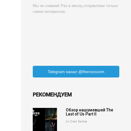
Мы не спамим! Раз в месяц отправляем только
самое интересное.
Telegram канал @therococom
РЕКОМЕНДУЕМ
Обзор нашумевшей The
Last of Us Part II
от Олег Белов