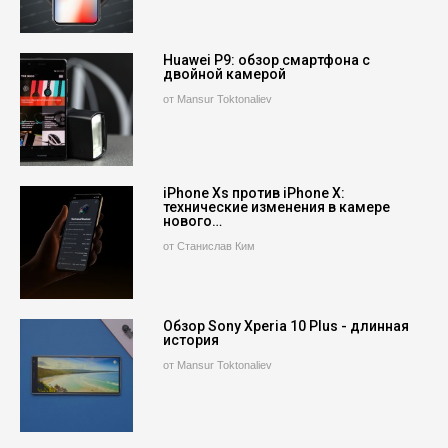
Huawei P9: обзор смартфона с
двойной камерой
от Mansur Toktonaliev
iPhone Xs против iPhone X:
технические изменения в камере
нового…
от Станислав Ким
Обзор Sony Xperia 10 Plus - длинная
история
от Mansur Toktonaliev