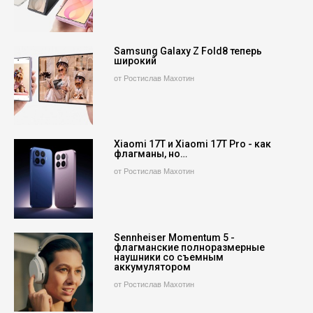
Samsung Galaxy Z Fold8 теперь
широкий
от Ростислав Махотин
Xiaomi 17T и Xiaomi 17T Pro - как
флагманы, но…
от Ростислав Махотин
Sennheiser Momentum 5 -
флагманские полноразмерные
наушники со съемным
аккумулятором
от Ростислав Махотин