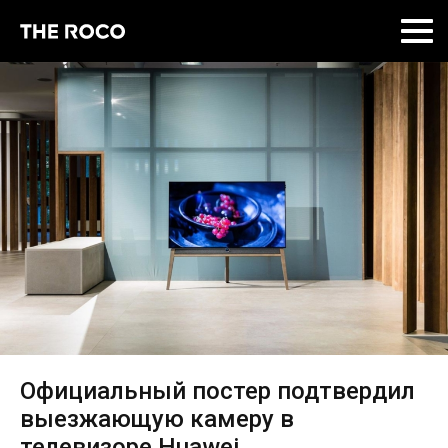
Skip
to
content
Официальный постер подтвердил
выезжающую камеру в
телевизоре Huawei