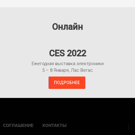
Онлайн
CES 2022
Ежегодная выставка электроники
5 – 8 Января, Лас Вегас
ПОДРОБНЕЕ
Взлететь!
СОГЛАШЕНИЕ
КОНТАКТЫ
more_vert