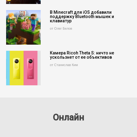
В Minecraft для iOS добавили
поддержку Bluetooth мышек и
клавиатур
от Олег Белов
Камера Ricoh Theta S: ничто не
ускользнет от ее объективов
от Станислав Ким
Онлайн