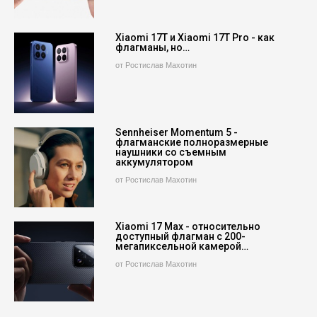
Xiaomi 17T и Xiaomi 17T Pro - как
флагманы, но…
от Ростислав Махотин
Sennheiser Momentum 5 -
флагманские полноразмерные
наушники со съемным
аккумулятором
от Ростислав Махотин
Xiaomi 17 Max - относительно
доступный флагман с 200-
мегапиксельной камерой…
от Ростислав Махотин