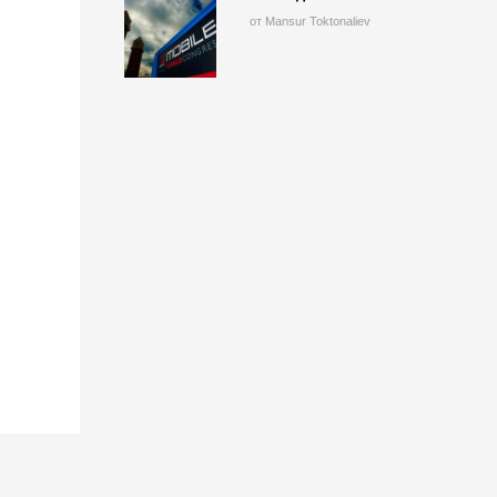
от Mansur Toktonaliev