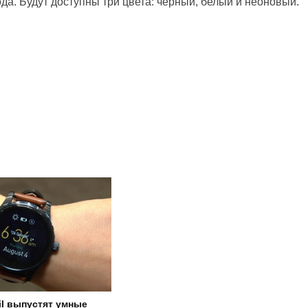
да. Будут доступны три цвета: черный, белый и неоновый.
il выпустят умные