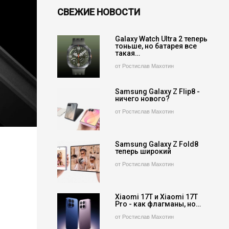
СВЕЖИЕ НОВОСТИ
Galaxy Watch Ultra 2 теперь
тоньше, но батарея все
такая…
от Ростислав Махотин
Samsung Galaxy Z Flip8 -
ничего нового?
от Ростислав Махотин
Samsung Galaxy Z Fold8
теперь широкий
от Ростислав Махотин
Xiaomi 17T и Xiaomi 17T
Pro - как флагманы, но…
от Ростислав Махотин