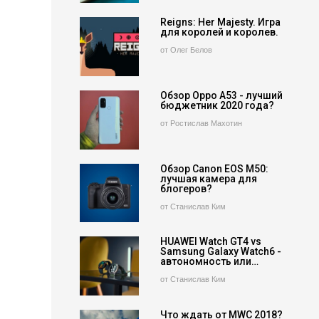
Reigns: Her Majesty. Игра
для королей и королев.
от Олег Белов
Обзор Oppo A53 - лучший
бюджетник 2020 года?
от Ростислав Махотин
Обзор Canon EOS M50:
лучшая камера для
блогеров?
от Станислав Ким
HUAWEI Watch GT4 vs
Samsung Galaxy Watch6 -
автономность или…
от Станислав Ким
Что ждать от MWC 2018?