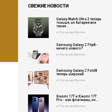
СВЕЖИЕ НОВОСТИ
Galaxy Watch Ultra 2 теперь
тоньше, но батарея все
такая…
от Ростислав Махотин
Samsung Galaxy Z Flip8 -
ничего нового?
от Ростислав Махотин
Samsung Galaxy Z Fold8
теперь широкий
от Ростислав Махотин
Xiaomi 17T и Xiaomi 17T
Pro - как флагманы, но…
от Ростислав Махотин