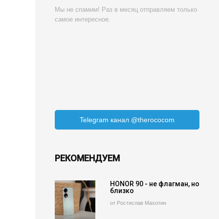
Мы не спамим! Раз в месяц отправляем только
самое интересное.
Telegram канал @therococom
РЕКОМЕНДУЕМ
HONOR 90 - не флагман, но
близко
от Ростислав Махотин