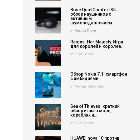
Bose QuietComfort 35:
обзор наушников с
активным
шумоподавлением
от Никита Герус
Reigns: Her Majesty. Игра
для королей и королев.
от Олег Белов
Обзор Nokia 7.1: смартфон
с амбициями
от Mansur Toktonaliev
Sea of Thieves: краткий
обзор игры о море,
кораблях и…
от Олег Белов
HUAWEI nova 10 против