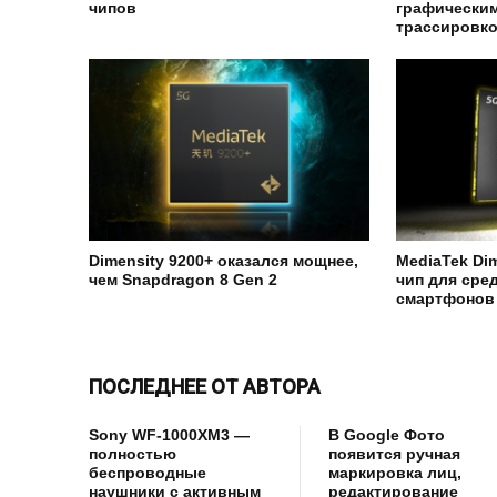
чипов
графически
трассировко
Dimensity 9200+ оказался мощнее,
MediaTek Dim
чем Snapdragon 8 Gen 2
чип для ср
смартфонов
ПОСЛЕДНЕЕ ОТ АВТОРА
Sony WF-1000XM3 —
В Google Фото
полностью
появится ручная
беспроводные
маркировка лиц,
наушники с активным
редактирование