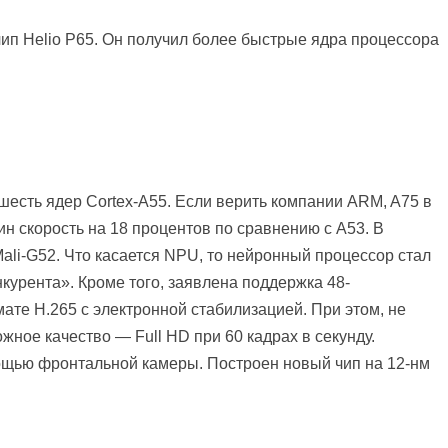
ип Helio P65. Он получил более быстрые ядра процессора
 шесть ядер Cortex-A55. Если верить компании ARM, A75 в
н скорость на 18 процентов по сравнению с A53. В
ali-G52. Что касается NPU, то нейронный процессор стал
урента». Кроме того, заявлена поддержка 48-
ате H.265 с электронной стабилизацией. При этом, не
ное качество — Full HD при 60 кадрах в секунду.
ощью фронтальной камеры. Построен новый чип на 12-нм