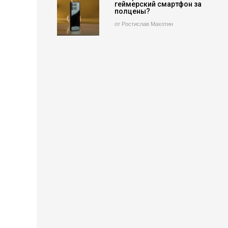
геймерский смартфон за
полцены?
от Ростислав Махотин