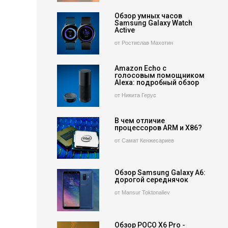
Обзор умных часов
Samsung Galaxy Watch
Active
от Ростислав Махотин
Amazon Echo с
голосовым помощником
Alexa: подробный обзор
от Никита Герус
В чем отличие
процессоров ARM и X86?
от Самат Кенжесариев
Обзор Samsung Galaxy A6:
дорогой середнячок
от Mansur Toktonaliev
Обзор POCO X6 Pro -