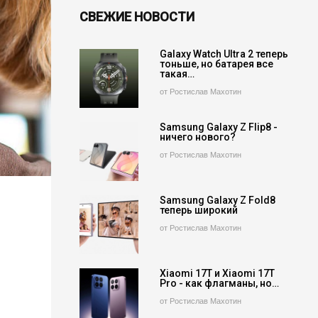
СВЕЖИЕ НОВОСТИ
Galaxy Watch Ultra 2 теперь
тоньше, но батарея все
такая…
от Ростислав Махотин
Samsung Galaxy Z Flip8 -
ничего нового?
от Ростислав Махотин
Samsung Galaxy Z Fold8
теперь широкий
от Ростислав Махотин
Xiaomi 17T и Xiaomi 17T
Pro - как флагманы, но…
от Ростислав Махотин