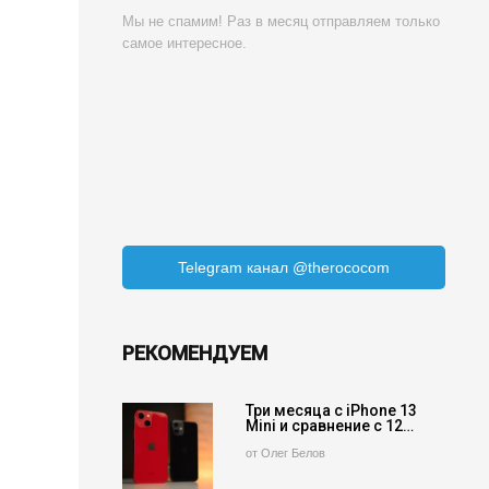
Мы не спамим! Раз в месяц отправляем только
самое интересное.
Telegram канал @therococom
РЕКОМЕНДУЕМ
Три месяца с iPhone 13
Mini и сравнение с 12…
от Олег Белов