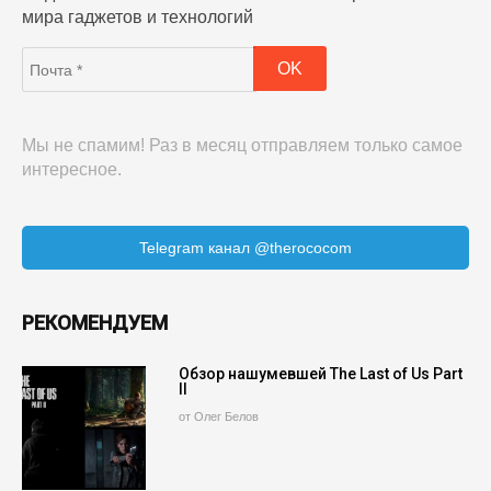
мира гаджетов и технологий
Мы не спамим! Раз в месяц отправляем только самое
интересное.
Telegram канал @therococom
РЕКОМЕНДУЕМ
Обзор нашумевшей The Last of Us Part
II
от Олег Белов