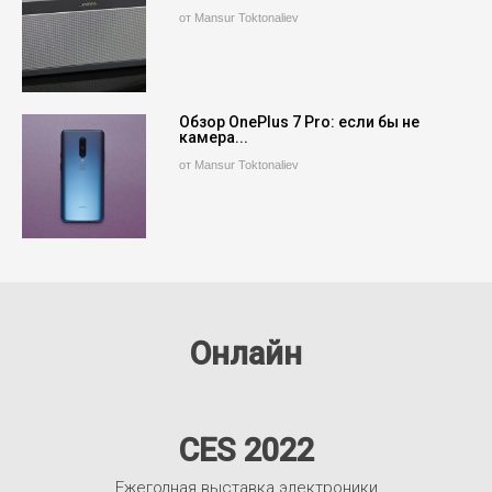
от Mansur Toktonaliev
Обзор OnePlus 7 Pro: если бы не
камера...
от Mansur Toktonaliev
Онлайн
CES 2022
Ежегодная выставка электроники