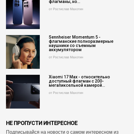
флагманы, но…
от Ростислав Махотин
Sennheiser Momentum 5 -
флагманские полноразмерные
наушники со съемным
аккумулятором
от Ростислав Махотин
Xiaomi 17 Max - относительно
доступный флагман с 200-
мегапиксельной камерой…
от Ростислав Махотин
НЕ ПРОПУСТИ ИНТЕРЕСНОЕ
Подписывайся на новости о самом интересном из