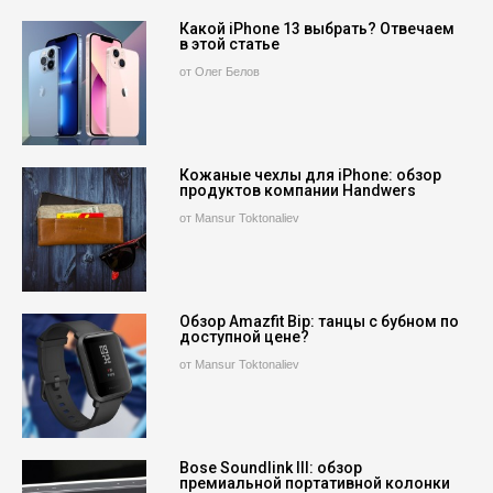
Какой iPhone 13 выбрать? Отвечаем
в этой статье
от Олег Белов
Кожаные чехлы для iPhone: обзор
продуктов компании Handwers
от Mansur Toktonaliev
Обзор Amazfit Bip: танцы с бубном по
доступной цене?
от Mansur Toktonaliev
Bose Soundlink III: обзор
премиальной портативной колонки