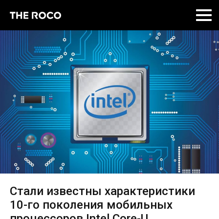
Skip
to
content
Стали известны характеристики
10-го поколения мобильных
процессоров Intel Core-U