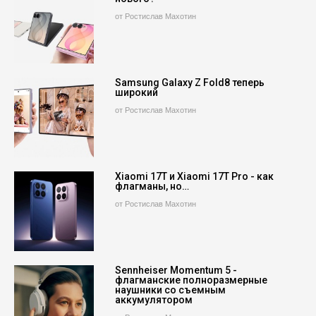
от Ростислав Махотин
Samsung Galaxy Z Fold8 теперь
широкий
от Ростислав Махотин
Xiaomi 17T и Xiaomi 17T Pro - как
флагманы, но…
от Ростислав Махотин
Sennheiser Momentum 5 -
флагманские полноразмерные
наушники со съемным
аккумулятором