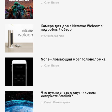
от Олег Белов
Камера для дома Netatmo Welcome:
подробный обзор
от Станислав Ким
None - ломающая мозг головоломка
от Олег Белов
Что нужно знать о спутниковом
интернете Starlink?
от Самат Кенжесариев