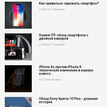
Как правильно заряжать смартфон?
от Mansur Toktonaliev
Huawei P9: обзор смартфона с
двойной камерой
от Mansur Toktonaliev
iPhone Xs против iPhone X:
технические изменения в камере
нового…
от Станислав Ким
Обзор Sony Xperia 10 Plus - длинная
история