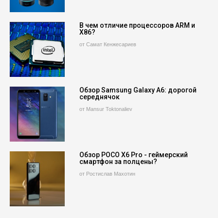
В чем отличие процессоров ARM и
X86?
от Самат Кенжесариев
Обзор Samsung Galaxy A6: дорогой
середнячок
от Mansur Toktonaliev
Обзор POCO X6 Pro - геймерский
смартфон за полцены?
от Ростислав Махотин