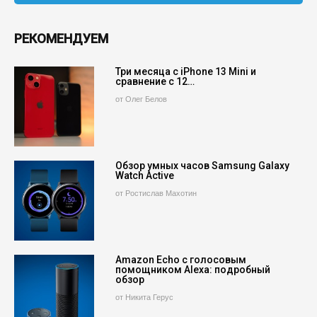
РЕКОМЕНДУЕМ
Три месяца с iPhone 13 Mini и
сравнение с 12…
от Олег Белов
Обзор умных часов Samsung Galaxy
Watch Active
от Ростислав Махотин
Amazon Echo с голосовым
помощником Alexa: подробный
обзор
от Никита Герус