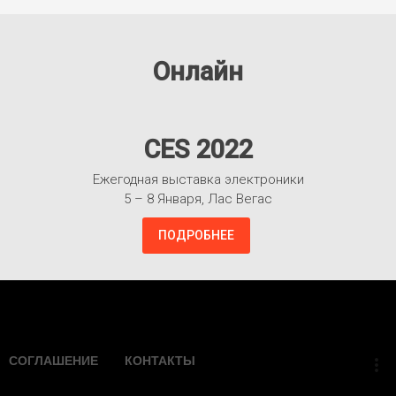
Онлайн
CES 2022
Ежегодная выставка электроники
5 – 8 Января, Лас Вегас
ПОДРОБНЕЕ
Взлететь!
СОГЛАШЕНИЕ
КОНТАКТЫ
more_vert