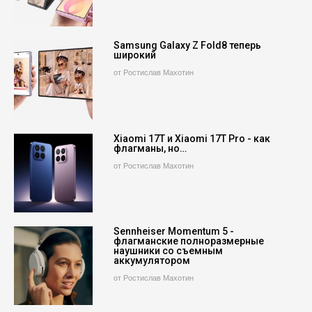
Samsung Galaxy Z Fold8 теперь
широкий
от Ростислав Махотин
Xiaomi 17T и Xiaomi 17T Pro - как
флагманы, но…
от Ростислав Махотин
Sennheiser Momentum 5 -
флагманские полноразмерные
наушники со съемным
аккумулятором
от Ростислав Махотин