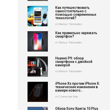
Как путешествовать
самостоятельно с
помощью современных
технологий?
от Mansur Toktonaliev
Как правильно заряжать
смартфон?
от Mansur Toktonaliev
Huawei P9: обзор
смартфона с двойной
камерой
от Mansur Toktonaliev
iPhone Xs против iPhone X:
технические изменения в
камере нового…
от Станислав Ким
Обзор Sony Xperia 10 Plus