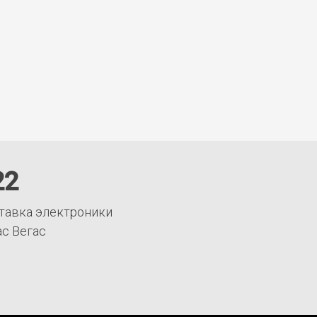
22
тавка электроники
ас Вегас