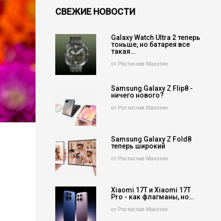
СВЕЖИЕ НОВОСТИ
Galaxy Watch Ultra 2 теперь
тоньше, но батарея все
такая…
от Ростислав Махотин
Samsung Galaxy Z Flip8 -
ничего нового?
от Ростислав Махотин
Samsung Galaxy Z Fold8
теперь широкий
от Ростислав Махотин
Xiaomi 17T и Xiaomi 17T
Pro - как флагманы, но…
от Ростислав Махотин