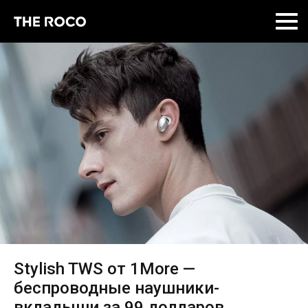
Skip
to
content
Stylish TWS от 1More —
беспроводные наушники-
вкладыши за 99 долларов