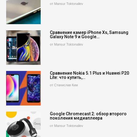
от Mansur Toktonaliev
Сравнение камер iPhone Xs, Samsung
Galaxy Note 9 и Google…
от Mansur Toktonaliev
Сравнение Nokia 5.1 Plus и Huawei P20
Lite: что купить,…
от Станислав Ким
Google Chromecast 2: обзор второго
поколения медиаплеера
от Mansur Toktonaliev