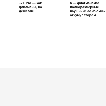
17T Pro — как
5 — флагманские
флагманы, но
полноразмерные
дешевле
наушники со съемны
аккумулятором