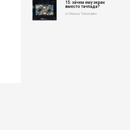
15: зачем ему экран
вместо тачпада?
от Mansur Toktonaliev