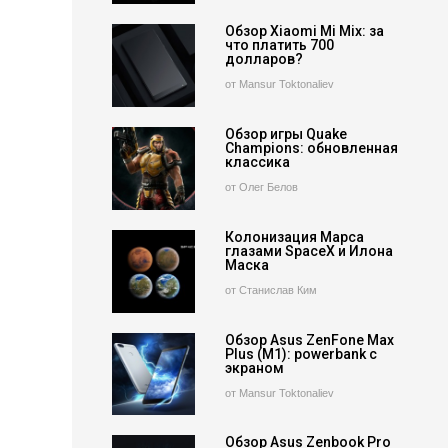
Обзор Xiaomi Mi Mix: за
что платить 700
долларов?
от Mansur Toktonaliev
Обзор игры Quake
Champions: обновленная
классика
от Олег Белов
Колонизация Марса
глазами SpaceX и Илона
Маска
от Станислав Ким
Обзор Asus ZenFone Max
Plus (M1): powerbank с
экраном
от Mansur Toktonaliev
Обзор Asus Zenbook Pro