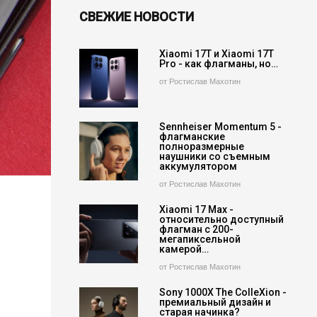
СВЕЖИЕ НОВОСТИ
Xiaomi 17T и Xiaomi 17T
Pro - как флагманы, но…
от Ростислав Махотин
Sennheiser Momentum 5 -
флагманские
полноразмерные
наушники со съемным
аккумулятором
от Ростислав Махотин
Xiaomi 17 Max -
относительно доступный
флагман с 200-
мегапиксельной
камерой…
от Ростислав Махотин
Sony 1000X The ColleXion -
премиальный дизайн и
старая начинка?