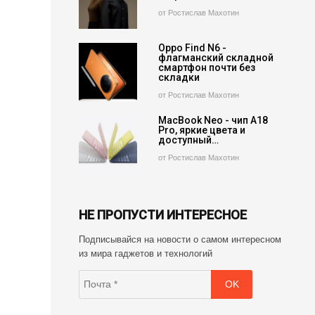
от Ростислав Махотин
Oppo Find N6 -
флагманский складной
смартфон почти без
складки
от Ростислав Махотин
MacBook Neo - чип A18
Pro, яркие цвета и
доступный…
от Ростислав Махотин
НЕ ПРОПУСТИ ИНТЕРЕСНОЕ
Подписывайся на новости о самом интересном
из мира гаджетов и технологий