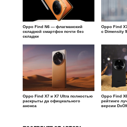
Oppo Find N6 — флагманский
Oppo Find X
складной смартфон почти без
с Dimensity
складки
Oppo Find X7 и X7 Ultra полностью
Oppo Find X
раскрыты да официального
рейтинге лу
анонса
версии DxO