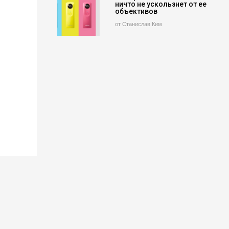
ничто не ускользнет от ее
объективов
от Станислав Ким