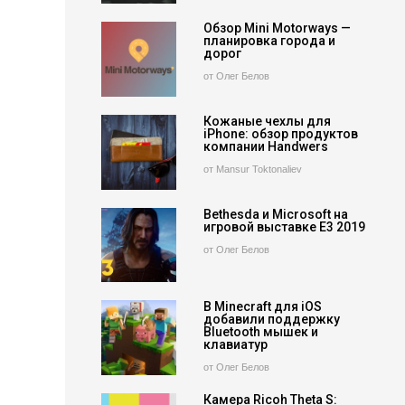
Обзор Mini Motorways —
планировка города и
дорог
от Олег Белов
Кожаные чехлы для
iPhone: обзор продуктов
компании Handwers
от Mansur Toktonaliev
Bethesda и Microsoft на
игровой выставке E3 2019
от Олег Белов
В Minecraft для iOS
добавили поддержку
Bluetooth мышек и
клавиатур
от Олег Белов
Камера Ricoh Theta S: