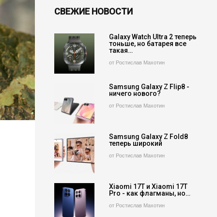
СВЕЖИЕ НОВОСТИ
Galaxy Watch Ultra 2 теперь
тоньше, но батарея все
такая…
от Ростислав Махотин
Samsung Galaxy Z Flip8 -
ничего нового?
от Ростислав Махотин
Samsung Galaxy Z Fold8
теперь широкий
от Ростислав Махотин
Xiaomi 17T и Xiaomi 17T
Pro - как флагманы, но…
от Ростислав Махотин