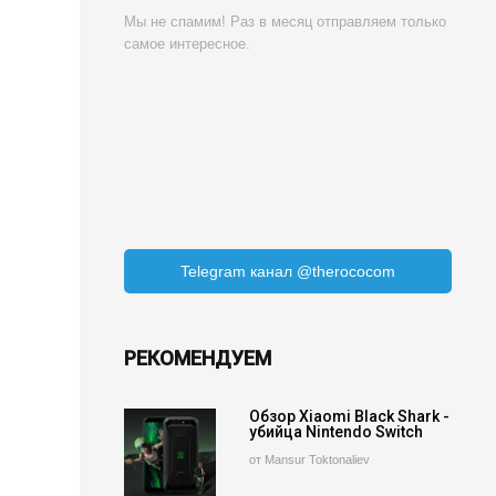
Мы не спамим! Раз в месяц отправляем только
самое интересное.
Telegram канал @therococom
РЕКОМЕНДУЕМ
Обзор Xiaomi Black Shark -
убийца Nintendo Switch
от Mansur Toktonaliev