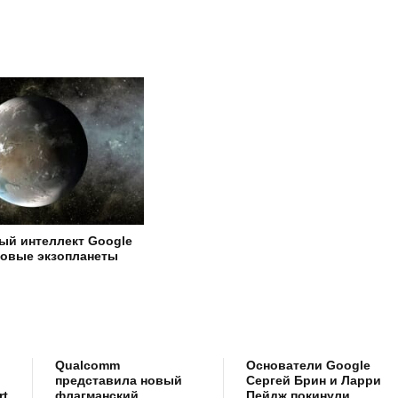
ый интеллект Google
новые экзопланеты
Qualcomm
Основатели Google
представила новый
Сергей Брин и Ларри
rt
флагманский
Пейдж покинули