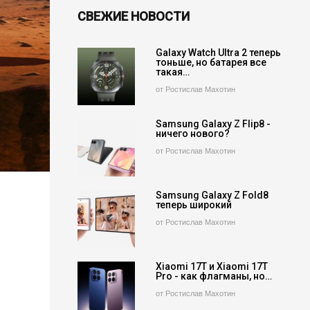
СВЕЖИЕ НОВОСТИ
Galaxy Watch Ultra 2 теперь
тоньше, но батарея все
такая…
от Ростислав Махотин
Samsung Galaxy Z Flip8 -
ничего нового?
от Ростислав Махотин
Samsung Galaxy Z Fold8
теперь широкий
от Ростислав Махотин
Xiaomi 17T и Xiaomi 17T
Pro - как флагманы, но…
от Ростислав Махотин