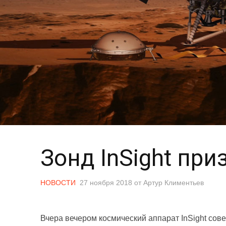
Зонд InSight пр
НОВОСТИ
27 ноября 2018
от
Артур Климентьев
Вчера вечером космический аппарат InSight со