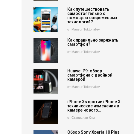
Как путешествовать
самостоятельно с
помощью современных
технологий?
от Mansur Toktonaliev
Как правильно заряжать
смартфон?
от Mansur Toktonaliev
Huawei P9: обзор
смартфона с двойной
камерой
от Mansur Toktonaliev
iPhone Xs против iPhone X:
технические изменения в
камере нового…
от Станислав Ким
Обзор Sony Xperia 10 Plus