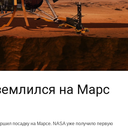
иземлился на Марс
вершил посадку на Марсе. NASA уже получило первую