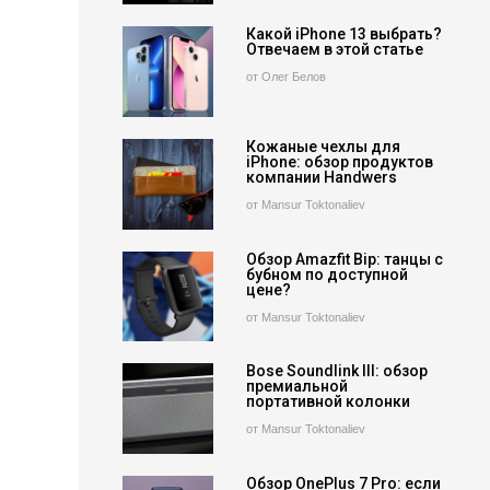
Какой iPhone 13 выбрать?
Отвечаем в этой статье
от Олег Белов
Кожаные чехлы для
iPhone: обзор продуктов
компании Handwers
от Mansur Toktonaliev
Обзор Amazfit Bip: танцы с
бубном по доступной
цене?
от Mansur Toktonaliev
Bose Soundlink III: обзор
премиальной
портативной колонки
от Mansur Toktonaliev
Обзор OnePlus 7 Pro: если