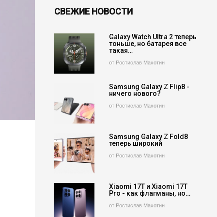
СВЕЖИЕ НОВОСТИ
Galaxy Watch Ultra 2 теперь
тоньше, но батарея все
такая…
от Ростислав Махотин
Samsung Galaxy Z Flip8 -
ничего нового?
от Ростислав Махотин
Samsung Galaxy Z Fold8
теперь широкий
от Ростислав Махотин
Xiaomi 17T и Xiaomi 17T
Pro - как флагманы, но…
от Ростислав Махотин