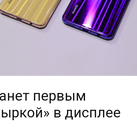
танет первым
дыркой» в дисплее