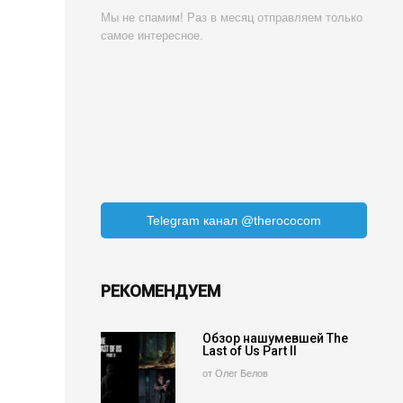
Мы не спамим! Раз в месяц отправляем только
самое интересное.
Telegram канал @therococom
РЕКОМЕНДУЕМ
Обзор нашумевшей The
Last of Us Part II
от Олег Белов