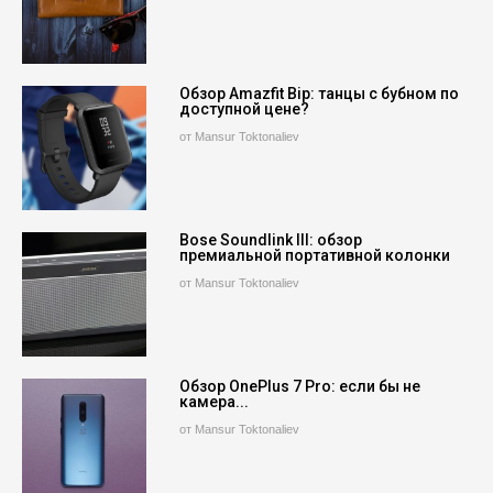
Обзор Amazfit Bip: танцы с бубном по
доступной цене?
от Mansur Toktonaliev
Bose Soundlink III: обзор
премиальной портативной колонки
от Mansur Toktonaliev
Обзор OnePlus 7 Pro: если бы не
камера...
от Mansur Toktonaliev