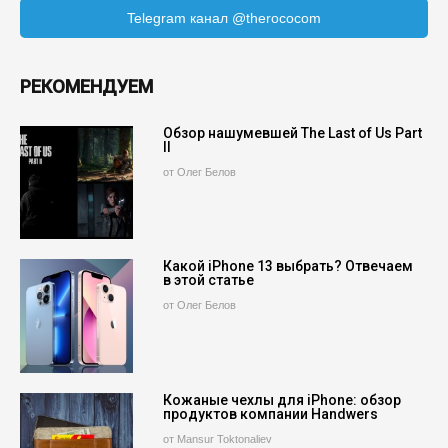
Telegram канал @therococom
РЕКОМЕНДУЕМ
Обзор нашумевшей The Last of Us Part
II
от Олег Белов
Какой iPhone 13 выбрать? Отвечаем
в этой статье
от Олег Белов
Кожаные чехлы для iPhone: обзор
продуктов компании Handwers
от Mansur Toktonaliev