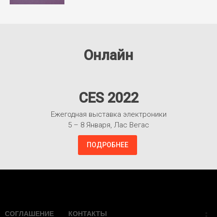
Онлайн
CES 2022
Ежегодная выставка электроники
5 – 8 Января, Лас Вегас
ПОДРОБНЕЕ
Взлететь!
СОГЛАШЕНИЕ
КОНТАКТЫ
more_vert