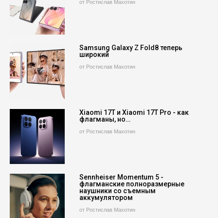
от Ростислав Махотин
Samsung Galaxy Z Fold8 теперь
широкий
от Ростислав Махотин
Xiaomi 17T и Xiaomi 17T Pro - как
флагманы, но…
от Ростислав Махотин
Sennheiser Momentum 5 -
флагманские полноразмерные
наушники со съемным
аккумулятором
от Ростислав Махотин