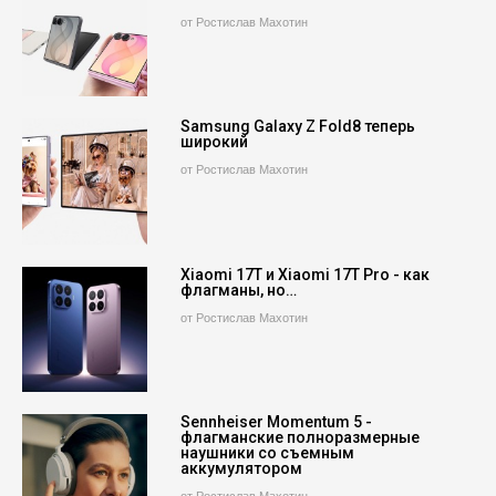
от Ростислав Махотин
Samsung Galaxy Z Fold8 теперь
широкий
от Ростислав Махотин
Xiaomi 17T и Xiaomi 17T Pro - как
флагманы, но…
от Ростислав Махотин
Sennheiser Momentum 5 -
флагманские полноразмерные
наушники со съемным
аккумулятором
от Ростислав Махотин