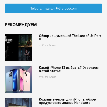
Telegram канал @therococom
РЕКОМЕНДУЕМ
Обзор нашумевшей The Last of Us Part
II
от Олег Белов
Какой iPhone 13 выбрать? Отвечаем
в этой статье
от Олег Белов
Кожаные чехлы для iPhone: обзор
продуктов компании Handwers