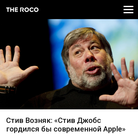
Skip
to
content
Стив Возняк: «Стив Джобс
гордился бы современной Apple»