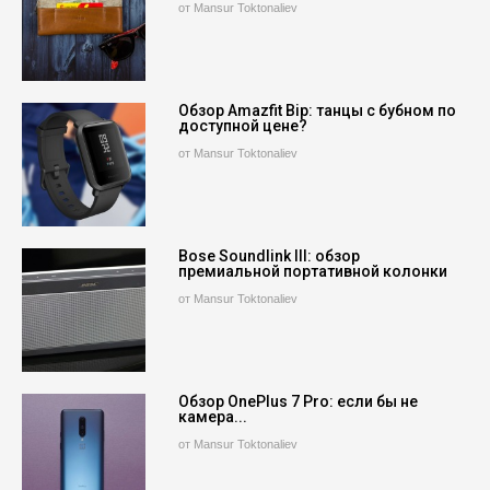
от Mansur Toktonaliev
Обзор Amazfit Bip: танцы с бубном по
доступной цене?
от Mansur Toktonaliev
Bose Soundlink III: обзор
премиальной портативной колонки
от Mansur Toktonaliev
Обзор OnePlus 7 Pro: если бы не
камера...
от Mansur Toktonaliev