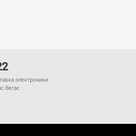
22
тавка электроники
ас Вегас