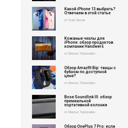
Какой iPhone 13 выбрать?
Отвечаем в этой статье
от Олег Белов
Кожаные чехлы для
iPhone: обзор продуктов
компании Handwers
от Mansur Toktonaliev
Обзор Amazfit Bip: танцы с
бубном по доступной
цене?
от Mansur Toktonaliev
Bose Soundlink III: обзор
премиальной
портативной колонки
от Mansur Toktonaliev
Обзор OnePlus 7 Pro: если