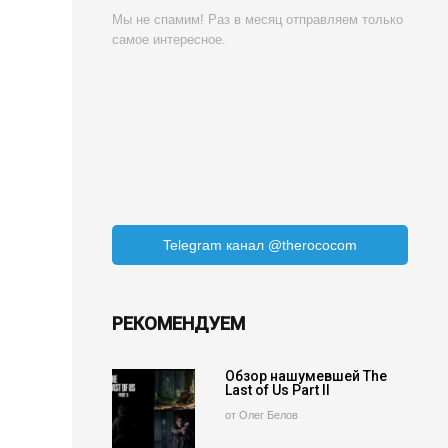
Мы не спамим! Раз в месяц отправляем только
самое интересное.
Telegram канал @therococom
РЕКОМЕНДУЕМ
Обзор нашумевшей The
Last of Us Part II
от Олег Белов