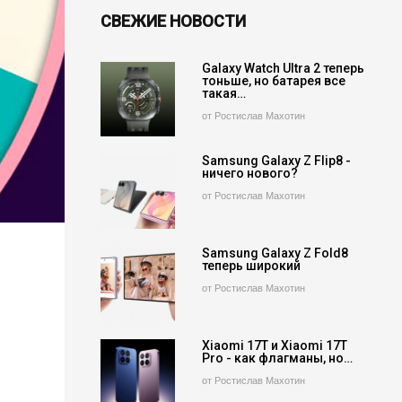
СВЕЖИЕ НОВОСТИ
Galaxy Watch Ultra 2 теперь
тоньше, но батарея все
такая…
от Ростислав Махотин
Samsung Galaxy Z Flip8 -
ничего нового?
от Ростислав Махотин
Samsung Galaxy Z Fold8
теперь широкий
от Ростислав Махотин
Xiaomi 17T и Xiaomi 17T
Pro - как флагманы, но…
от Ростислав Махотин