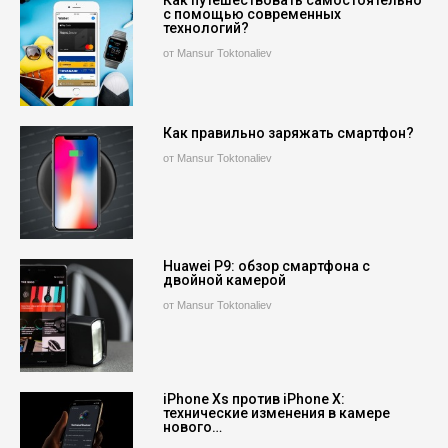
Как путешествовать самостоятельно
с помощью современных
технологий?
от Mansur Toktonaliev
Как правильно заряжать смартфон?
от Mansur Toktonaliev
Huawei P9: обзор смартфона с
двойной камерой
от Mansur Toktonaliev
iPhone Xs против iPhone X:
технические изменения в камере
нового…