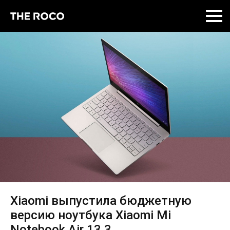
Skip
to
content
Xiaomi выпустила бюджетную
версию ноутбука Xiaomi Mi
Notebook Air 13,3