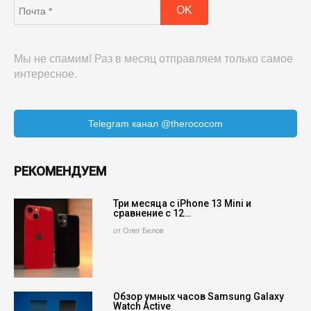
Мы не спамим! Раз в месяц отправляем только самое
интересное.
Telegram канал @therococom
РЕКОМЕНДУЕМ
Три месяца с iPhone 13 Mini и
сравнение с 12…
от Олег Белов
Обзор умных часов Samsung Galaxy
Watch Active