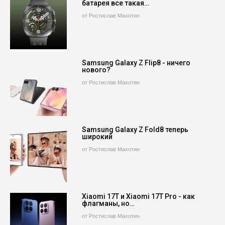
батарея все такая…
от Ростислав Махотин
Samsung Galaxy Z Flip8 - ничего
нового?
от Ростислав Махотин
Samsung Galaxy Z Fold8 теперь
широкий
от Ростислав Махотин
Xiaomi 17T и Xiaomi 17T Pro - как
флагманы, но…
от Ростислав Махотин