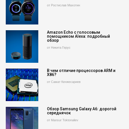
от Ростислав Махотин
Amazon Echo с голосовым
помощником Alexa: подробный
обзор
от Никита Герус
В чем отличие процессоров ARM и
X86?
от Самат Кенжесариев
Обзор Samsung Galaxy A6: дорогой
середнячок
от Mansur Toktonaliev