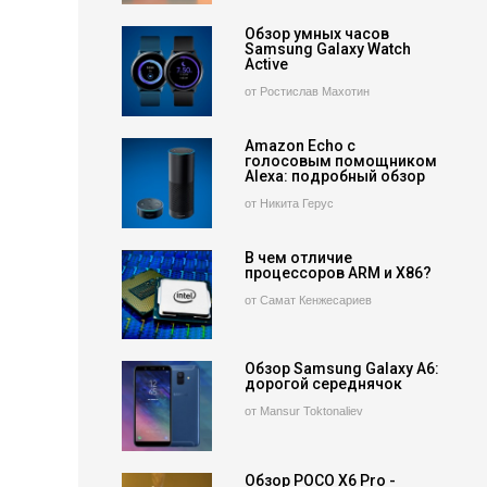
Обзор умных часов
Samsung Galaxy Watch
Active
от Ростислав Махотин
Amazon Echo с
голосовым помощником
Alexa: подробный обзор
от Никита Герус
В чем отличие
процессоров ARM и X86?
от Самат Кенжесариев
Обзор Samsung Galaxy A6:
дорогой середнячок
от Mansur Toktonaliev
Обзор POCO X6 Pro -