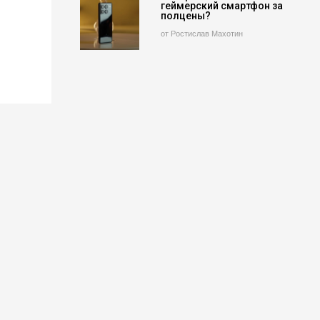
геймерский смартфон за
полцены?
от Ростислав Махотин