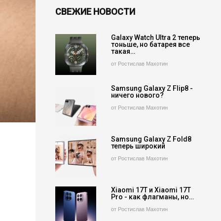
СВЕЖИЕ НОВОСТИ
Galaxy Watch Ultra 2 теперь
тоньше, но батарея все
такая…
от Ростислав Махотин
Samsung Galaxy Z Flip8 -
ничего нового?
от Ростислав Махотин
Samsung Galaxy Z Fold8
теперь широкий
от Ростислав Махотин
Xiaomi 17T и Xiaomi 17T
Pro - как флагманы, но…
от Ростислав Махотин