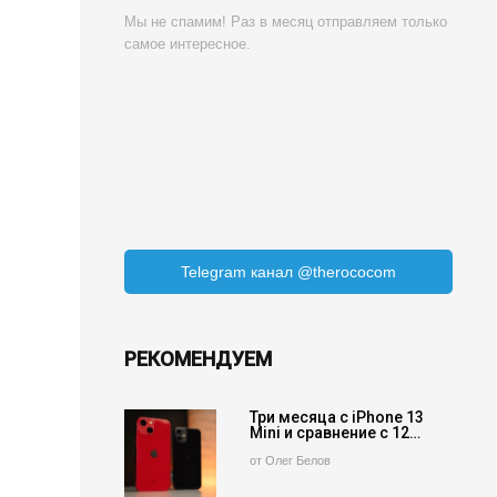
Мы не спамим! Раз в месяц отправляем только
самое интересное.
Telegram канал @therococom
РЕКОМЕНДУЕМ
Три месяца с iPhone 13
Mini и сравнение с 12…
от Олег Белов