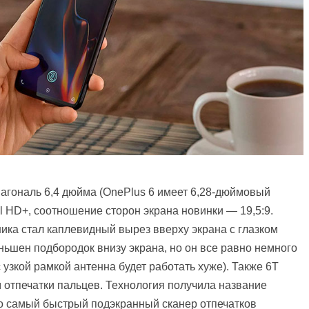
иагональ 6,4 дюйма (OnePlus 6 имеет 6,28-дюймовый
 HD+, соотношение сторон экрана новинки — 19,5:9.
ка стал каплевидный вырез вверху экрана с глазком
ньшен подбородок внизу экрана, но он все равно немного
 узкой рамкой антенна будет работать хуже). Также 6T
отпечатки пальцев. Технология получила название
то самый быстрый подэкранный сканер отпечатков