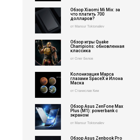
Обзор Xiaomi Mi Mix: за
что платить 700
долларов?
от Mansur Toktonaliev
Обзор игры Quake
Champions: обновленная
классика
от Олег Белов
Колонизация Марса
глазами SpaceX и Илона
Маска
от Станислав Ким
Обзор Asus ZenFone Max
Plus (M1): powerbank с
экраном
от Mansur Toktonaliev
Обзор Asus Zenbook Pro