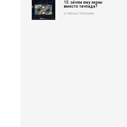
15: зачем ему экран
вместо тачпада?
от Mansur Toktonaliev