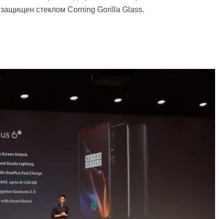
 защищен стеклом Corning Gorilla Glass.