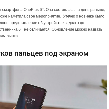
 смартфона OnePlus 6T. Она состоялась на день раньше,
 тоже наметила свое мероприятие. Утечек о новинке было
олное представление об устройстве задолго до
твенника 6T не отличается. Обновление можно назвать
иям рынка.
тков пальцев под экраном