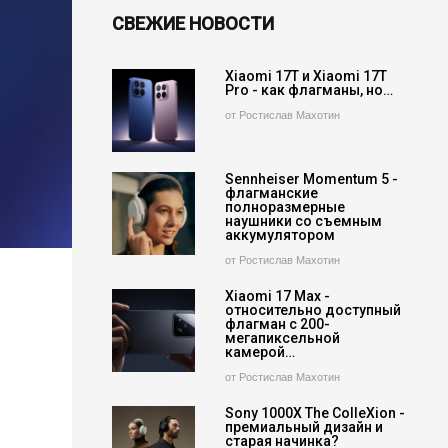
СВЕЖИЕ НОВОСТИ
Xiaomi 17T и Xiaomi 17T
Pro - как флагманы, но…
от Ростислав Махотин
Sennheiser Momentum 5 -
флагманские
полноразмерные
наушники со съемным
аккумулятором
от Ростислав Махотин
Xiaomi 17 Max -
относительно доступный
флагман с 200-
мегапиксельной
камерой…
от Ростислав Махотин
Sony 1000X The ColleXion -
премиальный дизайн и
старая начинка?