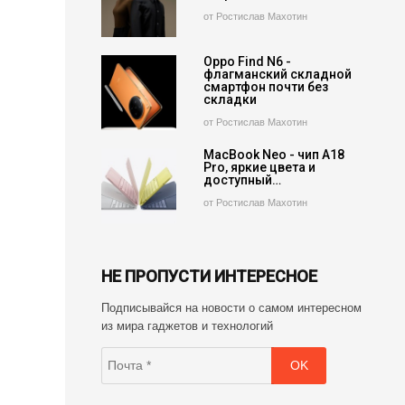
от Ростислав Махотин
Oppo Find N6 -
флагманский складной
смартфон почти без
складки
от Ростислав Махотин
MacBook Neo - чип A18
Pro, яркие цвета и
доступный…
от Ростислав Махотин
НЕ ПРОПУСТИ ИНТЕРЕСНОЕ
Подписывайся на новости о самом интересном
из мира гаджетов и технологий