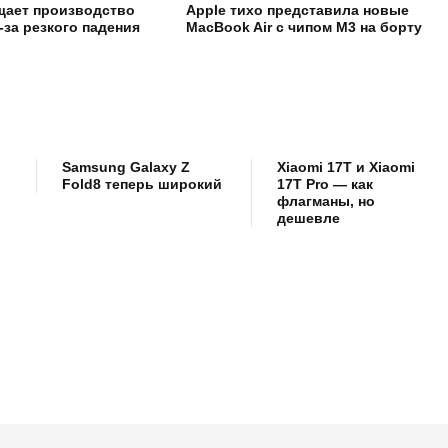
щает производство
Apple тихо представила новые
з-за резкого падения
MacBook Air с чипом M3 на борту
Samsung Galaxy Z
Xiaomi 17T и Xiaomi
Fold8 теперь широкий
17T Pro — как
флагманы, но
дешевле