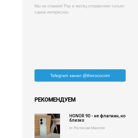
Мы не спамим! Раз в месяц отправляем только
самое интересное.
Telegram канал @therococom
РЕКОМЕНДУЕМ
HONOR 90 - не флагман, но
близко
от Ростислав Махотин