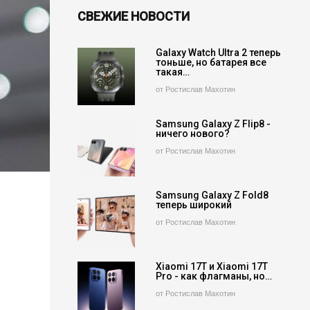
СВЕЖИЕ НОВОСТИ
Galaxy Watch Ultra 2 теперь
тоньше, но батарея все
такая…
от Ростислав Махотин
Samsung Galaxy Z Flip8 -
ничего нового?
от Ростислав Махотин
Samsung Galaxy Z Fold8
теперь широкий
от Ростислав Махотин
Xiaomi 17T и Xiaomi 17T
Pro - как флагманы, но…
от Ростислав Махотин