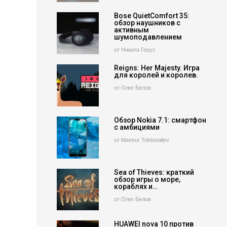
Bose QuietComfort 35:
обзор наушников с
активным
шумоподавлением
от Никита Герус
Reigns: Her Majesty. Игра
для королей и королев.
от Олег Белов
Обзор Nokia 7.1: смартфон
с амбициями
от Mansur Toktonaliev
Sea of Thieves: краткий
обзор игры о море,
кораблях и…
от Олег Белов
HUAWEI nova 10 против