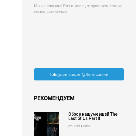
Мы не спамим! Раз в месяц отправляем только
самое интересное.
Telegram канал @therococom
РЕКОМЕНДУЕМ
Обзор нашумевшей The
Last of Us Part II
от Олег Белов