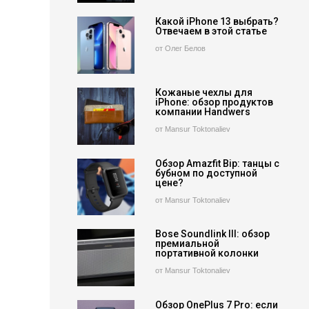
Какой iPhone 13 выбрать?
Отвечаем в этой статье
от Олег Белов
Кожаные чехлы для
iPhone: обзор продуктов
компании Handwers
от Mansur Toktonaliev
Обзор Amazfit Bip: танцы с
бубном по доступной
цене?
от Mansur Toktonaliev
Bose Soundlink III: обзор
премиальной
портативной колонки
от Mansur Toktonaliev
Обзор OnePlus 7 Pro: если