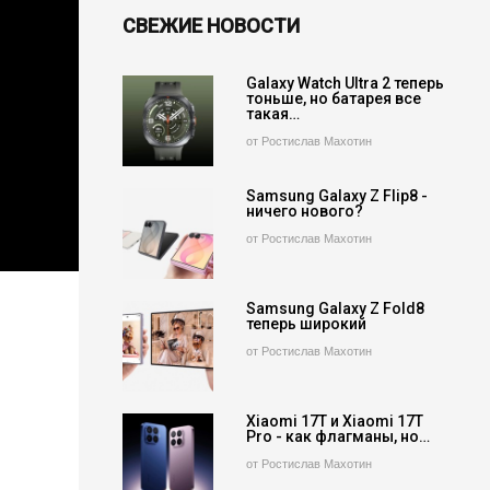
СВЕЖИЕ НОВОСТИ
Galaxy Watch Ultra 2 теперь
тоньше, но батарея все
такая…
от Ростислав Махотин
Samsung Galaxy Z Flip8 -
ничего нового?
от Ростислав Махотин
Samsung Galaxy Z Fold8
теперь широкий
от Ростислав Махотин
Xiaomi 17T и Xiaomi 17T
Pro - как флагманы, но…
от Ростислав Махотин