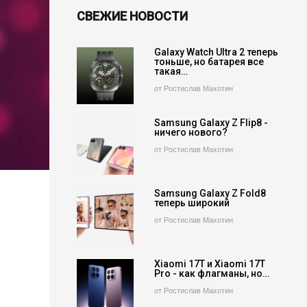
СВЕЖИЕ НОВОСТИ
Galaxy Watch Ultra 2 теперь
тоньше, но батарея все
такая…
от Ростислав Махотин
Samsung Galaxy Z Flip8 -
ничего нового?
от Ростислав Махотин
Samsung Galaxy Z Fold8
теперь широкий
от Ростислав Махотин
Xiaomi 17T и Xiaomi 17T
Pro - как флагманы, но…
от Ростислав Махотин