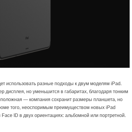
дет использовать разные подходы к двум моделям iPad.
ер дисплея, но уменьшится в габаритах, благодаря тонким
оположная — компания сохранит размеры планшета, но
Кроме того, неоспоримым преимуществом новых iPad
 Face ID в двух ориентациях: альбомной или портретной.