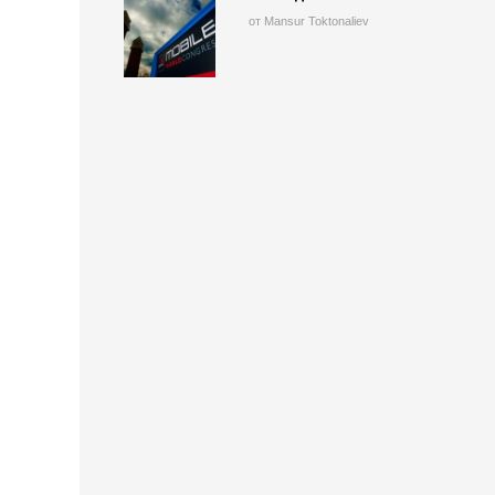
от Mansur Toktonaliev