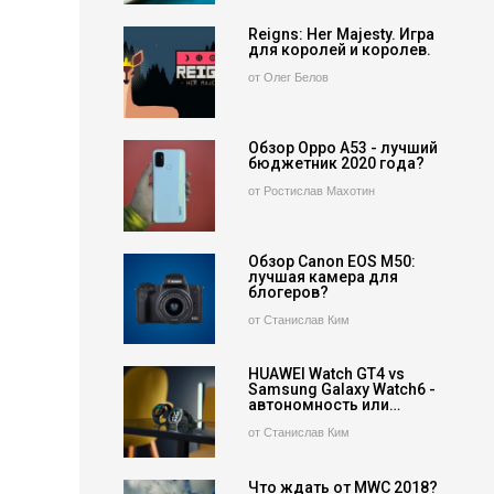
Reigns: Her Majesty. Игра
для королей и королев.
от Олег Белов
Обзор Oppo A53 - лучший
бюджетник 2020 года?
от Ростислав Махотин
Обзор Canon EOS M50:
лучшая камера для
блогеров?
от Станислав Ким
HUAWEI Watch GT4 vs
Samsung Galaxy Watch6 -
автономность или…
от Станислав Ким
Что ждать от MWC 2018?