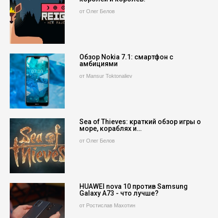
от Олег Белов
Обзор Nokia 7.1: смартфон с
амбициями
от Mansur Toktonaliev
Sea of Thieves: краткий обзор игры о
море, кораблях и…
от Олег Белов
HUAWEI nova 10 против Samsung
Galaxy A73 - что лучше?
от Ростислав Махотин