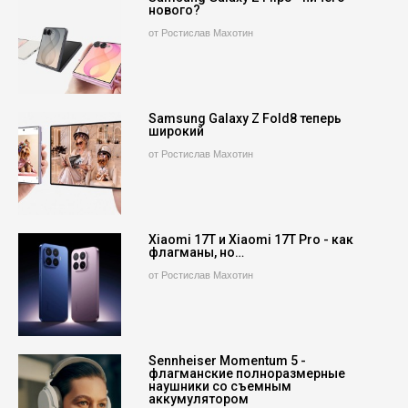
нового?
от Ростислав Махотин
Samsung Galaxy Z Fold8 теперь
широкий
от Ростислав Махотин
Xiaomi 17T и Xiaomi 17T Pro - как
флагманы, но…
от Ростислав Махотин
Sennheiser Momentum 5 -
флагманские полноразмерные
наушники со съемным
аккумулятором