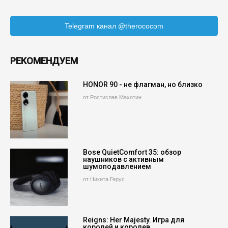
Telegram канал @therococom
РЕКОМЕНДУЕМ
HONOR 90 - не флагман, но близко
от Ростислав Махотин
Bose QuietComfort 35: обзор
наушников с активным
шумоподавлением
от Никита Герус
Reigns: Her Majesty. Игра для
королей и королев.