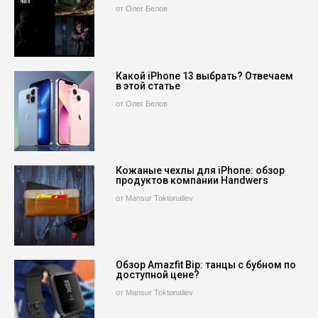
от Олег Белов
Какой iPhone 13 выбрать? Отвечаем
в этой статье
от Олег Белов
Кожаные чехлы для iPhone: обзор
продуктов компании Handwers
от Mansur Toktonaliev
Обзор Amazfit Bip: танцы с бубном по
доступной цене?
от Mansur Toktonaliev