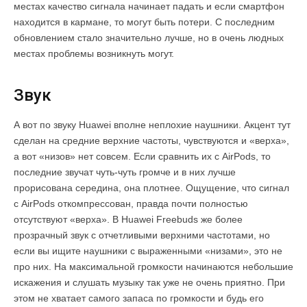
местах качество сигнала начинает падать и если смартфон
находится в кармане, то могут быть потери. С последним
обновлением стало значительно лучше, но в очень людных
местах проблемы возникнуть могут.
Звук
А вот по звуку Huawei вполне неплохие наушники. Акцент тут
сделан на средние верхние частоты, чувствуются и «верха»,
а вот «низов» нет совсем. Если сравнить их с AirPods, то
последние звучат чуть-чуть громче и в них лучше
прорисована середина, она плотнее. Ощущение, что сигнал
с AirPods откомпрессован, правда почти полностью
отсутствуют «верха». В Huawei Freebuds же более
прозрачный звук с отчетливыми верхними частотами, но
если вы ищите наушники с выраженными «низами», это не
про них. На максимальной громкости начинаются небольшие
искажения и слушать музыку так уже не очень приятно. При
этом не хватает самого запаса по громкости и будь его