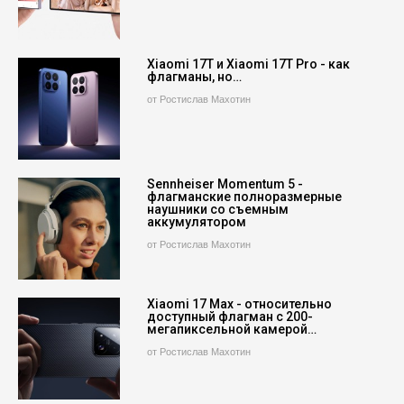
Xiaomi 17T и Xiaomi 17T Pro - как
флагманы, но…
от Ростислав Махотин
Sennheiser Momentum 5 -
флагманские полноразмерные
наушники со съемным
аккумулятором
от Ростислав Махотин
Xiaomi 17 Max - относительно
доступный флагман с 200-
мегапиксельной камерой…
от Ростислав Махотин