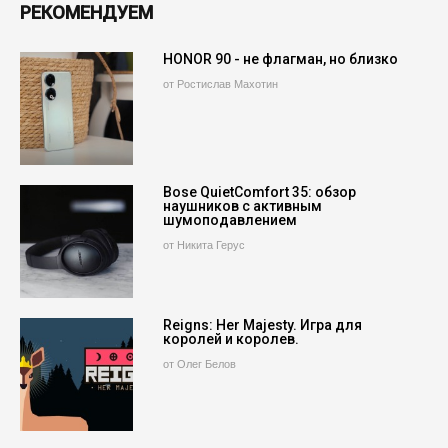
РЕКОМЕНДУЕМ
HONOR 90 - не флагман, но близко
от Ростислав Махотин
Bose QuietComfort 35: обзор
наушников с активным
шумоподавлением
от Никита Герус
Reigns: Her Majesty. Игра для
королей и королев.
от Олег Белов