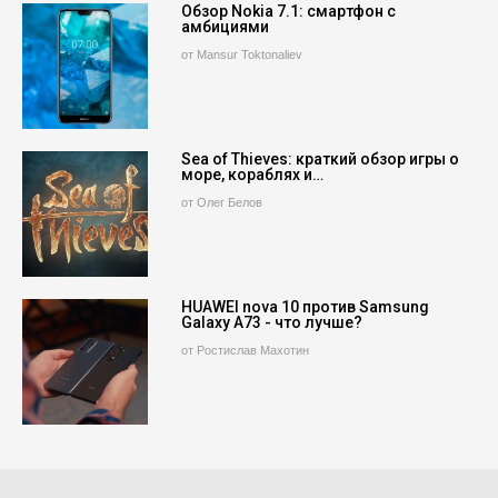
Обзор Nokia 7.1: смартфон с
амбициями
от Mansur Toktonaliev
Sea of Thieves: краткий обзор игры о
море, кораблях и…
от Олег Белов
HUAWEI nova 10 против Samsung
Galaxy A73 - что лучше?
от Ростислав Махотин