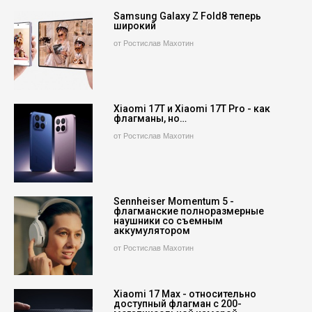
Samsung Galaxy Z Fold8 теперь
широкий
от Ростислав Махотин
Xiaomi 17T и Xiaomi 17T Pro - как
флагманы, но…
от Ростислав Махотин
Sennheiser Momentum 5 -
флагманские полноразмерные
наушники со съемным
аккумулятором
от Ростислав Махотин
Xiaomi 17 Max - относительно
доступный флагман с 200-