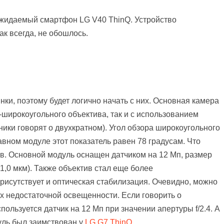
ожидаемый смартфон LG V40 ThinQ. Устройство
к всегда, не обошлось.
и, поэтому будет логично начать с них. Основная камера
широкоугольного объектива, так и с использованием
ники говорят о двухкратном). Угол обзора широкоугольного
авном модуле этот показатель равен 78 градусам. Что
сов. Основной модуль оснащен датчиком на 12 Мп, размер
 1,0 мкм). Также объектив стал еще более
присутствует и оптическая стабилизация. Очевидно, можно
х недостаточной освещенности. Если говорить о
пользуется датчик на 12 Мп при значении апертуры f/2.4. А
уль был заимствован у
LG G7 ThinQ
.