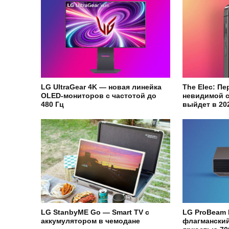
LG UltraGear 4K — новая линейка
The Elec: Пе
OLED-мониторов с частотой до
невидимой с
480 Гц
выйдет в 20
LG StanbyME Go — Smart TV с
LG ProBeam
аккумулятором в чемодане
флагманский