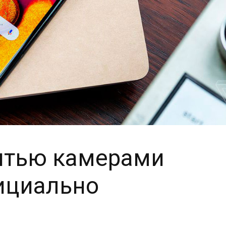
пятью камерами
ициально