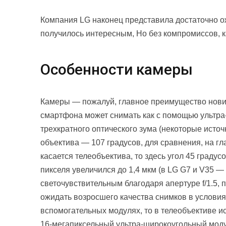
Компания LG наконец представила достаточно 
получилось интересным, Но без компромиссов, ка
Особенности камеры
Камеры — пожалуй, главное преимущество новинк
смартфона может снимать как с помощью ультра-
трехкратного оптического зума (некоторые источ
объектива — 107 градусов, для сравнения, на гл
касается телеобъектива, то здесь угол 45 граду
пикселя увеличился до 1,4 мкм (в LG G7 и V35 —
светочувствительным благодаря апертуре f/1.5, 
ожидать возросшего качества снимков в условия
вспомогательных модулях, то в телеобъективе ис
16-мегапиксельный ультра-широкоугольный мод