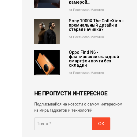
камерой…
от Ростислав Махотин
Sony 1000X The ColleXion -
премиальный дизайн и
старая начинка?
от Ростислав Махотин
Oppo Find N6 -
флагманский складной
смартфон почти без
складки
от Ростислав Махотин
НЕ ПРОПУСТИ ИНТЕРЕСНОЕ
Подписывайся на новости о самом интересном
из мира гаджетов и технологий