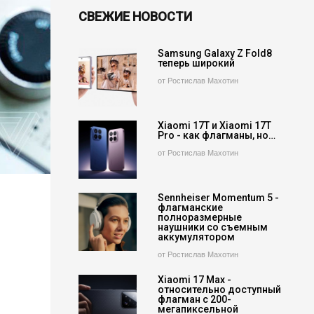
СВЕЖИЕ НОВОСТИ
Samsung Galaxy Z Fold8
теперь широкий
от Ростислав Махотин
Xiaomi 17T и Xiaomi 17T
Pro - как флагманы, но…
от Ростислав Махотин
Sennheiser Momentum 5 -
флагманские
полноразмерные
наушники со съемным
аккумулятором
от Ростислав Махотин
Xiaomi 17 Max -
относительно доступный
флагман с 200-
мегапиксельной