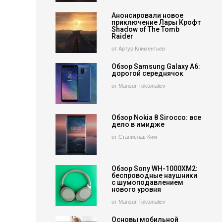
Анонсировали новое
приключение Лары Крофт
Shadow of The Tomb
Raider
от Артур Климентьев
Обзор Samsung Galaxy A6:
дорогой середнячок
от Mansur Toktonaliev
Обзор Nokia 8 Sirocco: все
дело в имидже
от Станислав Ким
Обзор Sony WH-1000XM2:
беспроводные наушники
с шумоподавлением
нового уровня
от Mansur Toktonaliev
Основы мобильной