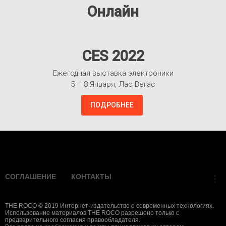
Онлайн
CES 2022
Ежегодная выставка электроники
5 – 8 Января, Лас Вегас
ПОДРОБНЕЕ
Взлететь!
СОГЛАШЕНИЕ
КОНТАКТЫ
more_vert
THE ROCO © 2019 Интернет-издательство о современных технологиях.
Использование материалов THE ROCO разрешено только с
предварительного согласия правообладателя.