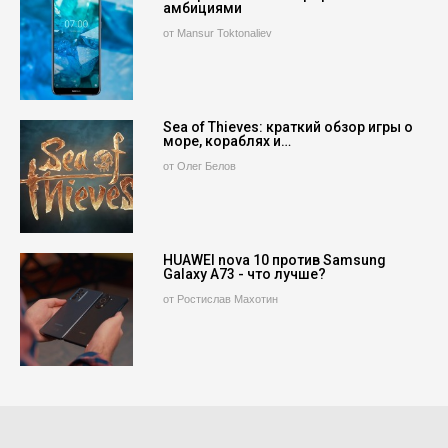
амбициями
от Mansur Toktonaliev
Sea of Thieves: краткий обзор игры о
море, кораблях и…
от Олег Белов
HUAWEI nova 10 против Samsung
Galaxy A73 - что лучше?
от Ростислав Махотин