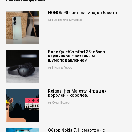
HONOR 90 - не флагман, но близко
от Ростислав Махотин
Bose QuietComfort 35: обзор
наушников с активным
шумоподавлением
от Никита Герус
Reigns: Her Majesty. Игра для
королей и королев.
от Олег Белов
Обзор Nokia 7.1: смартфон с