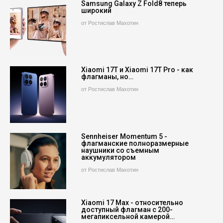
Samsung Galaxy Z Fold8 теперь
широкий
от Ростислав Махотин
Xiaomi 17T и Xiaomi 17T Pro - как
флагманы, но…
от Ростислав Махотин
Sennheiser Momentum 5 -
флагманские полноразмерные
наушники со съемным
аккумулятором
от Ростислав Махотин
Xiaomi 17 Max - относительно
доступный флагман с 200-
мегапиксельной камерой…