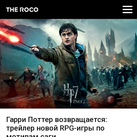
Skip
to
content
Гарри Поттер возвращается:
трейлер новой RPG-игры по
мотивам саги