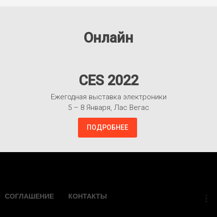
Онлайн
CES 2022
Ежегодная выставка электроники
5 – 8 Января, Лас Вегас
ПОДРОБНЕЕ
Взлететь!
СОГЛАШЕНИЕ
КОНТАКТЫ
more_vert