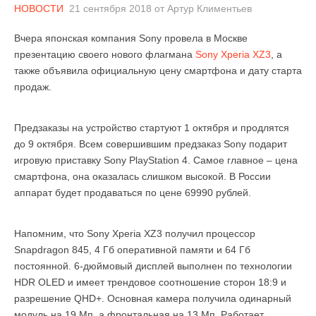
НОВОСТИ
21 сентября 2018
от
Артур Климентьев
Вчера японская компания Sony провела в Москве
презентацию своего нового флагмана
Sony Xperia XZ3
, а
также объявила официальную цену смартфона и дату старта
продаж.
Предзаказы на устройство стартуют 1 октября и продлятся
до 9 октября. Всем совершившим предзаказ Sony подарит
игровую приставку Sony PlayStation 4. Самое главное – цена
смартфона, она оказалась слишком высокой. В России
аппарат будет продаваться по цене 69990 рублей.
Напомним, что Sony Xperia XZ3 получил процессор
Snapdragon 845, 4 Гб оперативной памяти и 64 Гб
постоянной. 6-дюймовый дисплей выполнен по технологии
HDR OLED и имеет трендовое соотношение сторон 18:9 и
разрешение QHD+. Основная камера получила одинарный
модуль на 19 Мп, а фронтальная на 13 Мп. Работает