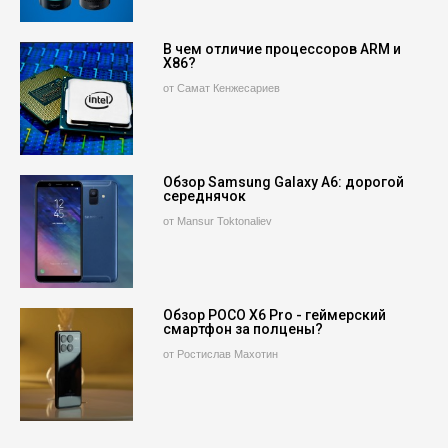
В чем отличие процессоров ARM и
X86?
от Самат Кенжесариев
Обзор Samsung Galaxy A6: дорогой
середнячок
от Mansur Toktonaliev
Обзор POCO X6 Pro - геймерский
смартфон за полцены?
от Ростислав Махотин