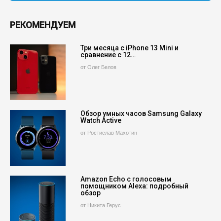
РЕКОМЕНДУЕМ
Три месяца с iPhone 13 Mini и
сравнение с 12…
от Олег Белов
Обзор умных часов Samsung Galaxy
Watch Active
от Ростислав Махотин
Amazon Echo с голосовым
помощником Alexa: подробный
обзор
от Никита Герус