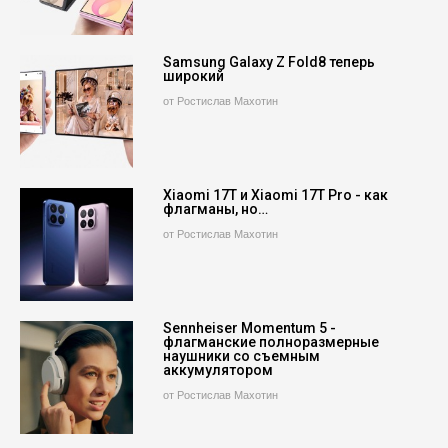
Samsung Galaxy Z Fold8 теперь
широкий
от Ростислав Махотин
Xiaomi 17T и Xiaomi 17T Pro - как
флагманы, но…
от Ростислав Махотин
Sennheiser Momentum 5 -
флагманские полноразмерные
наушники со съемным
аккумулятором
от Ростислав Махотин