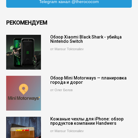
Telegram канал @therococom
РЕКОМЕНДУЕМ
Обзор Xiaomi Black Shark - убийца
Nintendo Switch
от Mansur Toktonaliev
Обзор Mini Motorways — планировка
города и дорог
от Олег Белов
Кожаные чехлы для iPhone: обзор
продуктов компании Handwers
от Mansur Toktonaliev