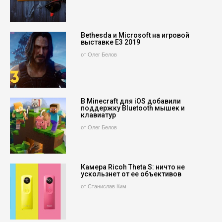
Bethesda и Microsoft на игровой
выставке E3 2019
от Олег Белов
В Minecraft для iOS добавили
поддержку Bluetooth мышек и
клавиатур
от Олег Белов
Камера Ricoh Theta S: ничто не
ускользнет от ее объективов
от Станислав Ким