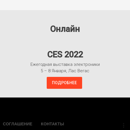
Онлайн
CES 2022
Ежегодная выставка электроники
5 – 8 Января, Лас Вегас
ПОДРОБНЕЕ
Взлететь!
СОГЛАШЕНИЕ
КОНТАКТЫ
more_vert