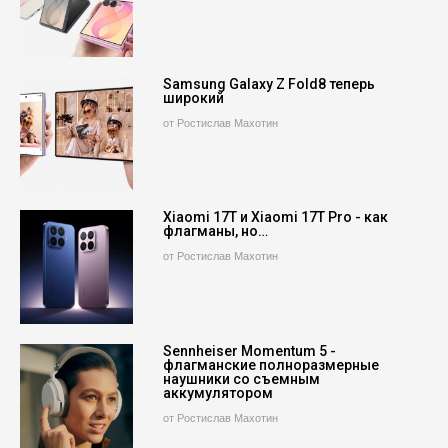
Samsung Galaxy Z Fold8 теперь
широкий
от Ростислав Махотин
Xiaomi 17T и Xiaomi 17T Pro - как
флагманы, но…
от Ростислав Махотин
Sennheiser Momentum 5 -
флагманские полноразмерные
наушники со съемным
аккумулятором
от Ростислав Махотин