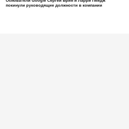
Основатели Google Сергей Брин и Ларри Пейдж
покинули руководящие должности в компании