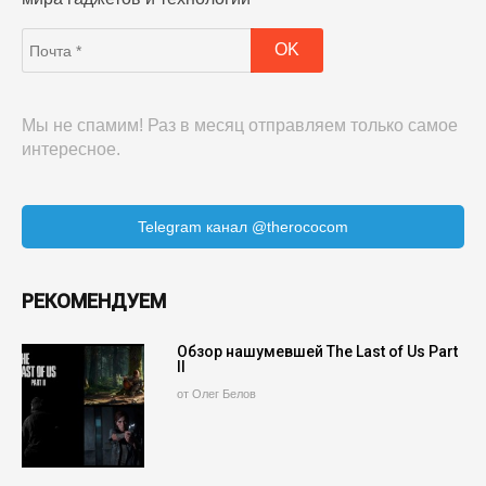
Мы не спамим! Раз в месяц отправляем только самое
интересное.
Telegram канал @therococom
РЕКОМЕНДУЕМ
Обзор нашумевшей The Last of Us Part
II
от Олег Белов