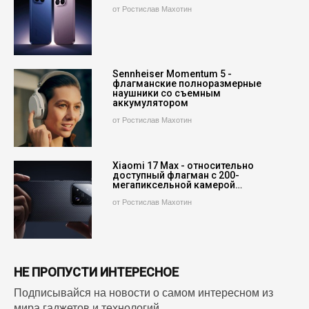
от Ростислав Махотин
Sennheiser Momentum 5 -
флагманские полноразмерные
наушники со съемным
аккумулятором
от Ростислав Махотин
Xiaomi 17 Max - относительно
доступный флагман с 200-
мегапиксельной камерой…
от Ростислав Махотин
НЕ ПРОПУСТИ ИНТЕРЕСНОЕ
Подписывайся на новости о самом интересном из
мира гаджетов и технологий