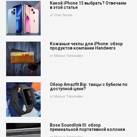
Какой iPhone 13 выбрать? Отвечаем
в этой статье
от Олег Белов
Кожаные чехлы для iPhone: обзор
продуктов компании Handwers
от Mansur Toktonaliev
Обзор Amazfit Bip: танцы с бубном по
доступной цене?
от Mansur Toktonaliev
Bose Soundlink III: обзор
премиальной портативной колонки
от Mansur Toktonaliev