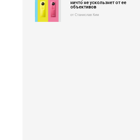
ничто не ускользнет от ее
объективов
от Станислав Ким