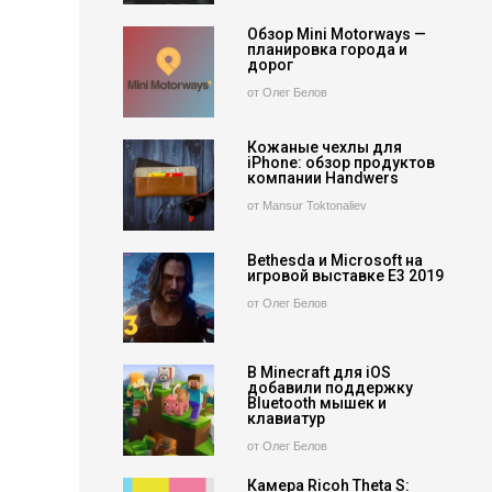
Обзор Mini Motorways —
планировка города и
дорог
от Олег Белов
Кожаные чехлы для
iPhone: обзор продуктов
компании Handwers
от Mansur Toktonaliev
Bethesda и Microsoft на
игровой выставке E3 2019
от Олег Белов
В Minecraft для iOS
добавили поддержку
Bluetooth мышек и
клавиатур
от Олег Белов
Камера Ricoh Theta S: