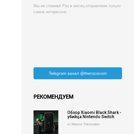
Мы не спамим! Раз в месяц отправляем только
самое интересное.
Telegram канал @therococom
РЕКОМЕНДУЕМ
Обзор Xiaomi Black Shark -
убийца Nintendo Switch
от Mansur Toktonaliev