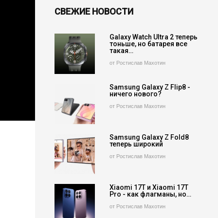
СВЕЖИЕ НОВОСТИ
Galaxy Watch Ultra 2 теперь
тоньше, но батарея все
такая…
от Ростислав Махотин
Samsung Galaxy Z Flip8 -
ничего нового?
от Ростислав Махотин
Samsung Galaxy Z Fold8
теперь широкий
от Ростислав Махотин
Xiaomi 17T и Xiaomi 17T
Pro - как флагманы, но…
от Ростислав Махотин