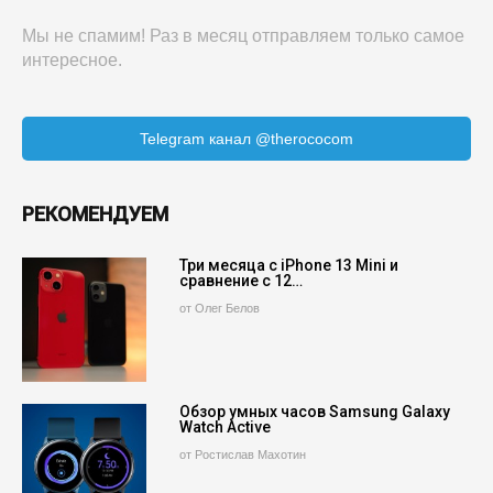
Мы не спамим! Раз в месяц отправляем только самое
интересное.
Telegram канал @therococom
РЕКОМЕНДУЕМ
Три месяца с iPhone 13 Mini и
сравнение с 12…
от Олег Белов
Обзор умных часов Samsung Galaxy
Watch Active
от Ростислав Махотин