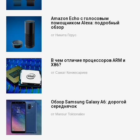
Amazon Echo с голосовым
помощником Alexa: подробный
обзор
от Никита Герус
В чем отличие процессоров ARM и
X86?
от Самат Кенжесариев
Обзор Samsung Galaxy A6: дорогой
середнячок
от Mansur Toktonaliev