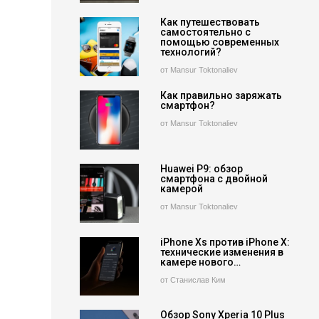
Как путешествовать
самостоятельно с
помощью современных
технологий?
от Mansur Toktonaliev
Как правильно заряжать
смартфон?
от Mansur Toktonaliev
Huawei P9: обзор
смартфона с двойной
камерой
от Mansur Toktonaliev
iPhone Xs против iPhone X:
технические изменения в
камере нового…
от Станислав Ким
Обзор Sony Xperia 10 Plus