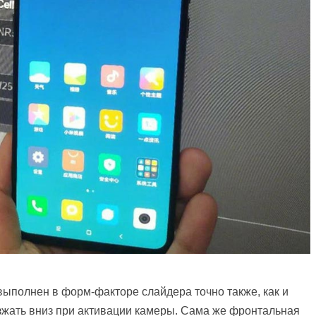
 выполнен в форм-факторе слайдера точно также, как и
ъезжать вниз при активации камеры. Сама же фронтальная