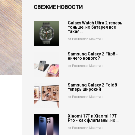
СВЕЖИЕ НОВОСТИ
Galaxy Watch Ultra 2 теперь
тоньше, но батарея все
такая…
от Ростислав Махотин
Samsung Galaxy Z Flip8 -
ничего нового?
от Ростислав Махотин
Samsung Galaxy Z Fold8
теперь широкий
от Ростислав Махотин
Xiaomi 17T и Xiaomi 17T
Pro - как флагманы, но…
от Ростислав Махотин