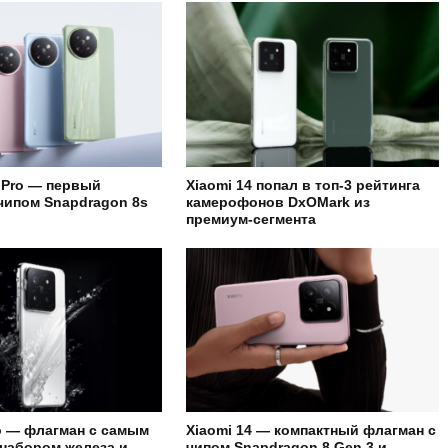
4 Pro — первый
Xiaomi 14 попал в топ-3 рейтинга
чипом Snapdragon 8s
камерофонов DxOMark из
премиум-сегмента
ro — флагман с самым
Xiaomi 14 — компактный флагман с
набором железа и
чипом Snapdragon 8 Gen 3 и