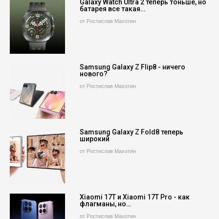
Galaxy Watch Ultra 2 теперь тоньше, но
батарея все такая…
от Ростислав Махотин
Samsung Galaxy Z Flip8 - ничего
нового?
от Ростислав Махотин
Samsung Galaxy Z Fold8 теперь
широкий
от Ростислав Махотин
Xiaomi 17T и Xiaomi 17T Pro - как
флагманы, но…
от Ростислав Махотин