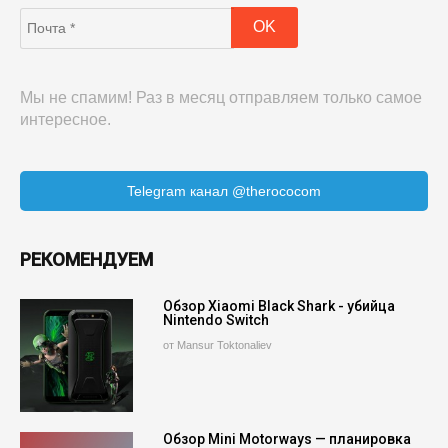
Мы не спамим! Раз в месяц отправляем только самое
интересное.
Telegram канал @therococom
РЕКОМЕНДУЕМ
Обзор Xiaomi Black Shark - убийца
Nintendo Switch
от Mansur Toktonaliev
Обзор Mini Motorways — планировка