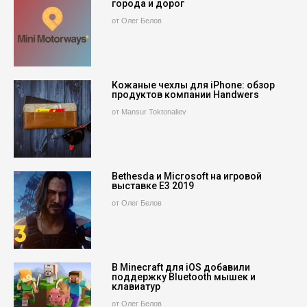
города и дорог
от Олег Белов
Кожаные чехлы для iPhone: обзор
продуктов компании Handwers
от Mansur Toktonaliev
Bethesda и Microsoft на игровой
выставке E3 2019
от Олег Белов
В Minecraft для iOS добавили
поддержку Bluetooth мышек и
клавиатур
от Олег Белов