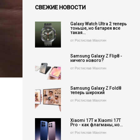
СВЕЖИЕ НОВОСТИ
Galaxy Watch Ultra 2 теперь
тоньше, но батарея все
такая…
от Ростислав Махотин
Samsung Galaxy Z Flip8 -
ничего нового?
от Ростислав Махотин
Samsung Galaxy Z Fold8
теперь широкий
от Ростислав Махотин
Xiaomi 17T и Xiaomi 17T
Pro - как флагманы, но…
от Ростислав Махотин