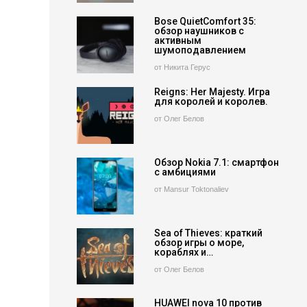
Bose QuietComfort 35:
обзор наушников с
активным
шумоподавлением
от Никита Герус
Reigns: Her Majesty. Игра
для королей и королев.
от Олег Белов
Обзор Nokia 7.1: смартфон
с амбициями
от Mansur Toktonaliev
Sea of Thieves: краткий
обзор игры о море,
кораблях и…
от Олег Белов
HUAWEI nova 10 против