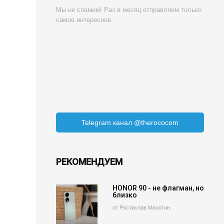
Мы не спамим! Раз в месяц отправляем только
самое интересное.
Telegram канал @therococom
РЕКОМЕНДУЕМ
HONOR 90 - не флагман, но
близко
от Ростислав Махотин