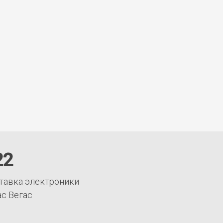
22
тавка электроники
ас Вегас