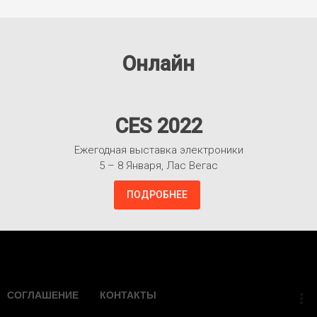
Онлайн
CES 2022
Ежегодная выставка электроники
5 – 8 Января, Лас Вегас
ПОДРОБНЕЕ
Взлететь!
СОГЛАШЕНИЕ
КОНТАКТЫ
more_vert