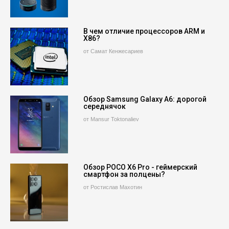
В чем отличие процессоров ARM и
X86?
от Самат Кенжесариев
Обзор Samsung Galaxy A6: дорогой
середнячок
от Mansur Toktonaliev
Обзор POCO X6 Pro - геймерский
смартфон за полцены?
от Ростислав Махотин