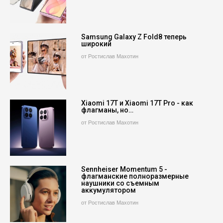
Samsung Galaxy Z Fold8 теперь
широкий
от Ростислав Махотин
Xiaomi 17T и Xiaomi 17T Pro - как
флагманы, но…
от Ростислав Махотин
Sennheiser Momentum 5 -
флагманские полноразмерные
наушники со съемным
аккумулятором
от Ростислав Махотин