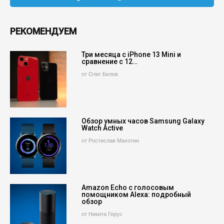
РЕКОМЕНДУЕМ
Три месяца с iPhone 13 Mini и
сравнение с 12…
от Олег Белов
Обзор умных часов Samsung Galaxy
Watch Active
от Ростислав Махотин
Amazon Echo с голосовым
помощником Alexa: подробный
обзор
от Никита Герус