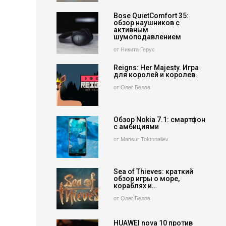
Bose QuietComfort 35:
обзор наушников с
активным
шумоподавлением
от Никита Герус
Reigns: Her Majesty. Игра
для королей и королев.
от Олег Белов
Обзор Nokia 7.1: смартфон
с амбициями
от Mansur Toktonaliev
Sea of Thieves: краткий
обзор игры о море,
кораблях и…
от Олег Белов
HUAWEI nova 10 против