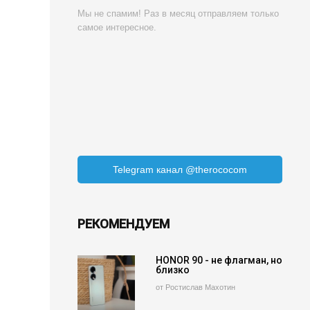
Мы не спамим! Раз в месяц отправляем только
самое интересное.
Telegram канал @therococom
РЕКОМЕНДУЕМ
HONOR 90 - не флагман, но
близко
от Ростислав Махотин