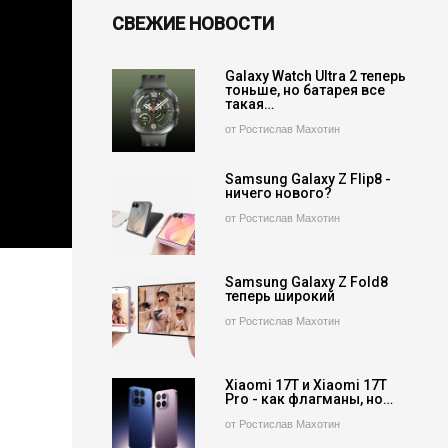
СВЕЖИЕ НОВОСТИ
Galaxy Watch Ultra 2 теперь
тоньше, но батарея все
такая…
от Ростислав Махотин
Samsung Galaxy Z Flip8 -
ничего нового?
от Ростислав Махотин
Samsung Galaxy Z Fold8
теперь широкий
от Ростислав Махотин
Xiaomi 17T и Xiaomi 17T
Pro - как флагманы, но…
от Ростислав Махотин