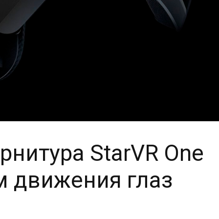
рнитура StarVR One
м движения глаз