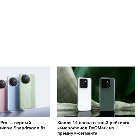
4 Pro — первый
Xiaomi 14 попал в топ-3 рейтинга
чипом Snapdragon 8s
камерофонов DxOMark из
премиум-сегмента