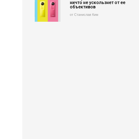
ничто не ускользнет от ее
объективов
от Станислав Ким