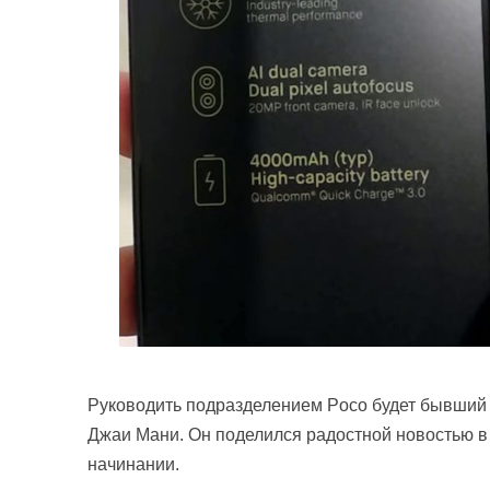
Руководить подразделением Poco будет бывший 
Джаи Мани. Он поделился радостной новостью в 
начинании.