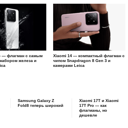
ro — флагман с самым
Xiaomi 14 — компактный флагман с
набором железа и
чипом Snapdragon 8 Gen 3 и
ica
камерами Leica
Samsung Galaxy Z
Xiaomi 17T и Xiaomi
Fold8 теперь широкий
17T Pro — как
флагманы, но
дешевле