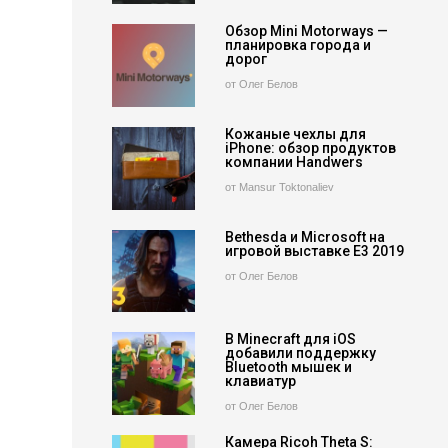
Обзор Mini Motorways —
планировка города и
дорог
от Олег Белов
Кожаные чехлы для
iPhone: обзор продуктов
компании Handwers
от Mansur Toktonaliev
Bethesda и Microsoft на
игровой выставке E3 2019
от Олег Белов
В Minecraft для iOS
добавили поддержку
Bluetooth мышек и
клавиатур
от Олег Белов
Камера Ricoh Theta S: