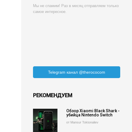
Мы не спамим! Раз в месяц отправляем только
самое интересное.
Telegram канал @therococom
РЕКОМЕНДУЕМ
Обзор Xiaomi Black Shark -
убийца Nintendo Switch
от Mansur Toktonaliev