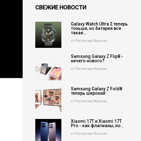
СВЕЖИЕ НОВОСТИ
Galaxy Watch Ultra 2 теперь
тоньше, но батарея все
такая…
от Ростислав Махотин
Samsung Galaxy Z Flip8 -
ничего нового?
от Ростислав Махотин
Samsung Galaxy Z Fold8
теперь широкий
от Ростислав Махотин
Xiaomi 17T и Xiaomi 17T
Pro - как флагманы, но…
от Ростислав Махотин