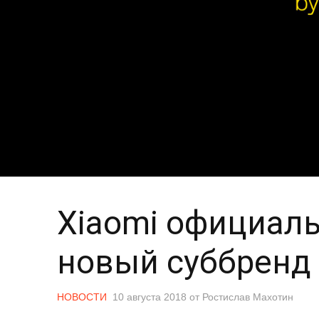
Xiaomi официал
новый суббренд
НОВОСТИ
10 августа 2018
от
Ростислав Махотин