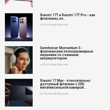
Xiaomi 17T и Xiaomi 17T Pro - как
флагманы, но…
от Ростислав Махотин
Sennheiser Momentum 5 -
флагманские полноразмерные
наушники со съемным
аккумулятором
от Ростислав Махотин
Xiaomi 17 Max - относительно
доступный флагман с 200-
мегапиксельной камерой…
от Ростислав Махотин