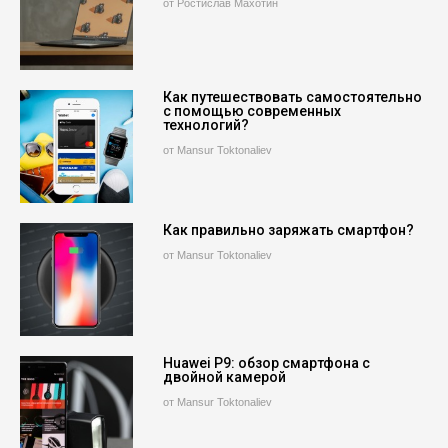
от Ростислав Махотин
Как путешествовать самостоятельно
с помощью современных
технологий?
от Mansur Toktonaliev
Как правильно заряжать смартфон?
от Mansur Toktonaliev
Huawei P9: обзор смартфона с
двойной камерой
от Mansur Toktonaliev